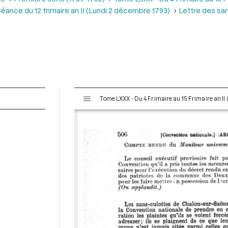
éance du 12 frimaire an II (Lundi 2 décembre 1793)
Lettre des sa
V
Tome LXXX - Du 4 Frimaire au 15 Frimaire an I
i
s
u
a
l
i
s
e
u
r
M
i