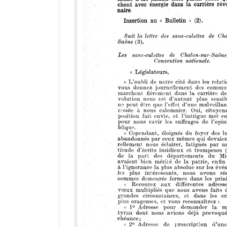
r
a
d
o
r