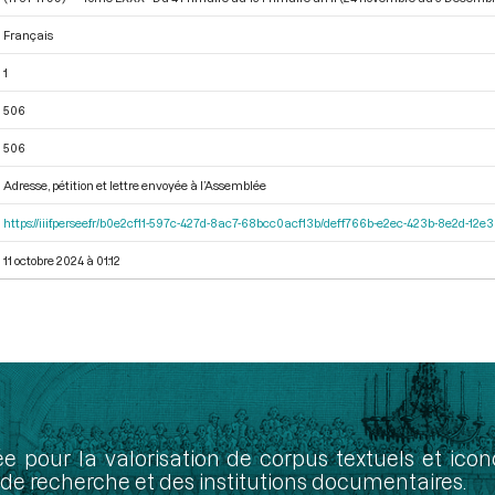
Français
1
506
506
Adresse, pétition et lettre envoyée à l’Assemblée
https://iiif.persee.fr/b0e2cf11-597c-427d-8ac7-68bcc0acf13b/deff766b-e2ec-423b-8e2d-1
11 octobre 2024 à 01:12
ée pour la valorisation de corpus textuels et ic
de recherche et des institutions documentaires.