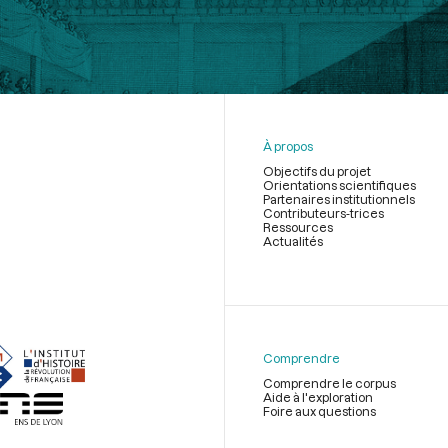
À propos
Objectifs du projet
Orientations scientifiques
Partenaires institutionnels
Contributeurs-trices
Ressources
Actualités
Menu
du
pied
de
Comprendre
page
Comprendre le corpus
Aide à l'exploration
Foire aux questions