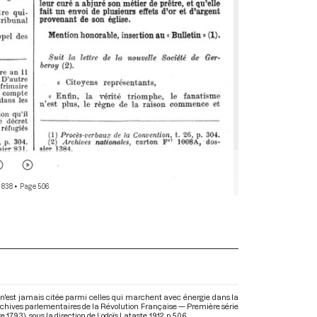
 838
• Page 506
n'est jamais citée parmi celles qui marchent avec énergie dans la
: Archives parlementaires de la Révolution Française — Première série
re 1793)
, sous la direction de Lodoïs Lataste. 1912. p. 506.