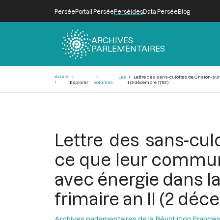
Persée
Portail Persée
Perséides
Data Persée
Blog
ARCHIVES
PARLEMENTAIRES
Fil
Accuei
Les
Lettre des sans-culottes de Chalon-sur-
d'Ariane
l
Explorer
volumes
II (2 décembre 1793)
Lettre des sans-cul
ce que leur commune
avec énergie dans la 
frimaire an II (2 dé
Archives parlementaires de la Révolution Françai