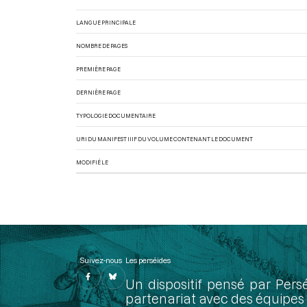
LANGUE PRINCIPALE
NOMBRE DE PAGES
PREMIÈRE PAGE
DERNIÈRE PAGE
TYPOLOGIE DOCUMENTAIRE
URI DU MANIFEST IIIF DU VOLUME CONTENANT LE DOCUMENT
MODIFIÉ LE
Suivez-nous
Les perséides
Un dispositif pensé par Pers
partenariat avec des équipes 