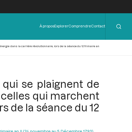
Rechercher
Menu
À propos
Explorer
Comprendre
Contact
de
l'en-
tête
ergie dans la carrière révolutionnaire, lors de la séance du 12 frimaire an
 qui se plaignent de
 celles qui marchent
ors de la séance du 12
Frimaire an II (24 novembre au 5 Décembre 1793)