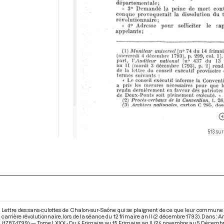
513 sur
Lettre des sans-culottes de Chalon-sur-Saône qui se plaignent de ce que leur commune 
carrière révolutionnaire, lors de la séance du 12 frimaire an II (2 décembre 1793). Dans 
(1787-1799) — Tome LXXX - Du 4 Frimaire au 15 Frimaire an II (24 novembre au 5 Décemb