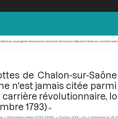
Saône qui se plaignent de ce que leur commune n'est jamais citée parmi celles qui marchent avec én
ottes de Chalon-sur-Saône
 n'est jamais citée parmi
carrière révolutionnaire, l
cembre 1793)
se
Première série (1787-1799)
Tome LXXX - Du 4 Frimaire au 15 