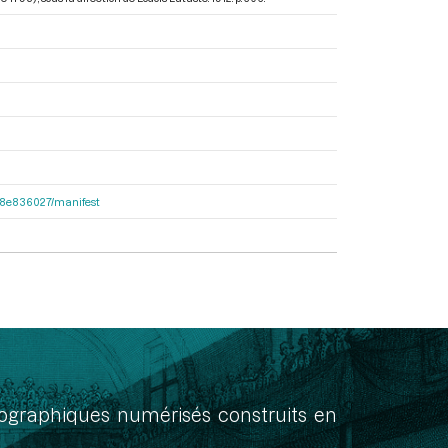
2e38e836027/manifest
onographiques numérisés construits en