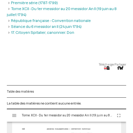
Première série (1787-1799)
Tome XCII - Du 1er messidor au 20 messidor An II (19 juin au 8
juillet 1794)
République française - Convention nationale
Séance du 6 messidor an II (24 juin 1794)
17. Citoyen Spitalier, canonnier. Don
Télécharger
Partager
Table des matières
La table des matières ne contient aucune entrée.
V
Tome XCII - Du 1er messidor au 20 messidor An II (19 juin au 8 juillet 1794)
i
s
u