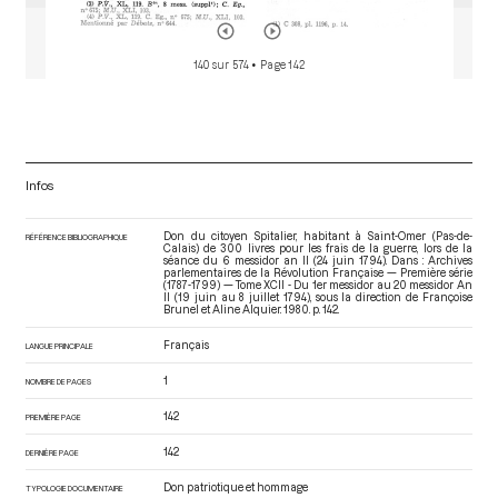
140 sur 574
• Page 142
Infos
Don du citoyen Spitalier, habitant à Saint-Omer (Pas-de-
RÉFÉRENCE BIBLIOGRAPHIQUE
Calais) de 300 livres pour les frais de la guerre, lors de la
séance du 6 messidor an II (24 juin 1794). Dans : Archives
parlementaires de la Révolution Française — Première série
(1787-1799) — Tome XCII - Du 1er messidor au 20 messidor An
II (19 juin au 8 juillet 1794)
, sous la direction de Françoise
Brunel et Aline Alquier. 1980. p. 142.
Français
LANGUE PRINCIPALE
1
NOMBRE DE PAGES
142
PREMIÈRE PAGE
142
DERNIÈRE PAGE
Don patriotique et hommage
TYPOLOGIE DOCUMENTAIRE