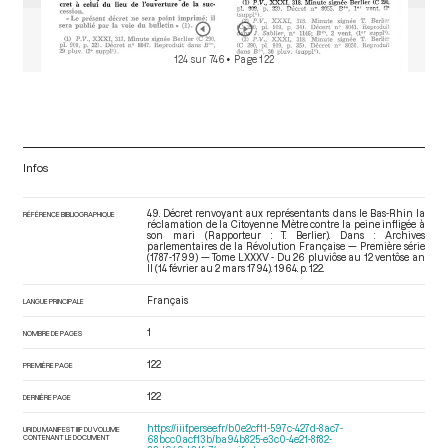
124 sur 746
• Page 122
Infos
49. Décret renvoyant aux représentants dans le Bas-Rhin la
RÉFÉRENCE BIBLIOGRAPHIQUE
réclamation de la Citoyenne Mètre contre la peine infligée à
son mari (Rapporteur : T. Berlier). Dans : Archives
parlementaires de la Révolution Française — Première série
(1787-1799) — Tome LXXXV - Du 26 pluviôse au 12 ventôse an
II (14 février au 2 mars 1794)
. 1964. p. 122.
Français
LANGUE PRINCIPALE
1
NOMBRE DE PAGES
122
PREMIÈRE PAGE
122
DERNIÈRE PAGE
https://iiif.persee.fr/b0e2cf11-597c-427d-8ac7-
URI DU MANIFEST IIIF DU VOLUME
CONTENANT LE DOCUMENT
68bcc0acf13b/ba94b825-e3c0-4e21-8f82-