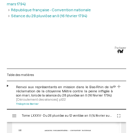
mars 1794)
République française - Convention nationale
Séance du 28 pluviôse an II (16 février 1794)
Partager
Table des matières
Renvoi aux représentants en mission dans le Bas-Rhin de la
réclamation de la citoyenne Mètre contre la peine infligée à
son mari, lors de la séance du 28 pluviôse an II (16 février 1794)
[Déroulement des séances]
p.122
Théophile Berlier
V
Tome LXXXV - Du 26 pluviôse au 12 ventôse an II (14 février au 2 mars 1794)
i
s
u