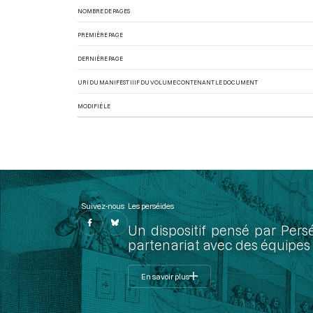
NOMBRE DE PAGES
PREMIÈRE PAGE
DERNIÈRE PAGE
URI DU MANIFEST IIIF DU VOLUME CONTENANT LE DOCUMENT
MODIFIÉ LE
Suivez-nous
Les perséides
Un dispositif pensé par Pers
partenariat avec des équipes 
En savoir plus