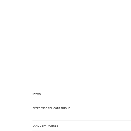
Infos
RÉFÉRENCE BIBLIOGRAPHIQUE
LANGUE PRINCIPALE