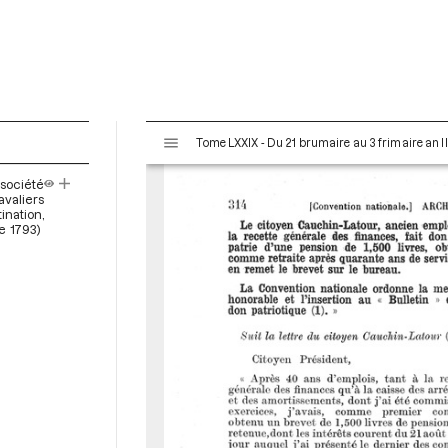
V
Tome LXXIX - Du 21 brumaire au 3 frimaire an I
i
s
société
u
valiers
a
nation,
e 1793)
l
i
s
e
u
r
M
i
r
a
d