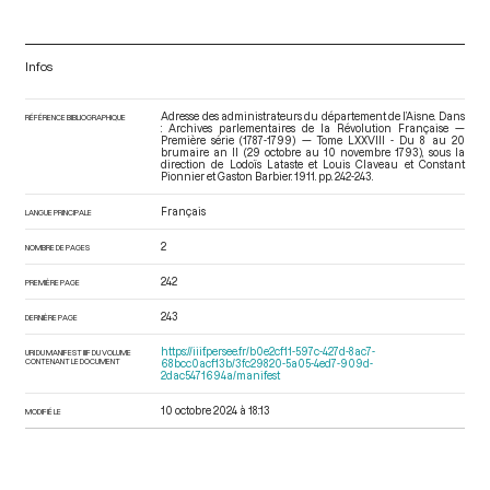
Infos
Adresse des administrateurs du département de l’Aisne. Dans
RÉFÉRENCE BIBLIOGRAPHIQUE
: Archives parlementaires de la Révolution Française —
Première série (1787-1799) — Tome LXXVIII - Du 8 au 20
brumaire an II (29 octobre au 10 novembre 1793)
, sous la
direction de Lodoïs Lataste et Louis Claveau et Constant
Pionnier et Gaston Barbier. 1911. pp. 242-243.
Français
LANGUE PRINCIPALE
2
NOMBRE DE PAGES
242
PREMIÈRE PAGE
243
DERNIÈRE PAGE
https://iiif.persee.fr/b0e2cf11-597c-427d-8ac7-
URI DU MANIFEST IIIF DU VOLUME
CONTENANT LE DOCUMENT
68bcc0acf13b/3fc29820-5a05-4ed7-909d-
2dac5471694a/manifest
10 octobre 2024 à 18:13
MODIFIÉ LE