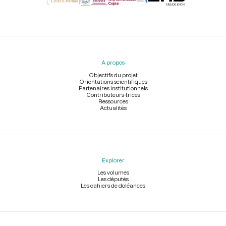
Menu
du
pied
À propos
de
page
Objectifs du projet
Orientations scientifiques
Partenaires institutionnels
Contributeurs-trices
Ressources
Actualités
Explorer
Les volumes
Les députés
Les cahiers de doléances