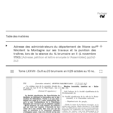
Partager
Table des matières
Adresse des administrateurs du département de l'Aisne qui
félicitent la Montagne sur ses travaux et la punition des
traîtres, lors de la séance du 14 brumaire an II (4 novembre
1793)
[Adresse, pétition et lettre envoyée à l’Assemblée]
pp.242-
243
V
Tome LXXVIII - Du 8 au 20 brumaire an II (29 octobre au 10 novembre 1793)
i
s
u
a
l
i
s
e
u