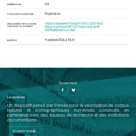
413
DERNIÈRE PAGE
Projet de loi
TYPOLOGIE DOCUMENTAIRE
https://iiif.persee.fr/b0e2cf11-597c-427d-8ac7-
URI DU MANIFEST IIIF DU VOLUME
CONTENANT LE DOCUMENT
68bcc0acf13b/e7f877d3-32ae-43c2-bd18-
1981fce886ef/manifest
11 octobre 2024 à 16:31
MODIFIÉ LE
Suivez-nous
Les perséides
Un dispositif pensé par Persée pour la valorisation de corpus
textuels et iconographiques numérisés construits en
partenariat avec des équipes de recherche et des institutions
documentaires.
En savoir plus