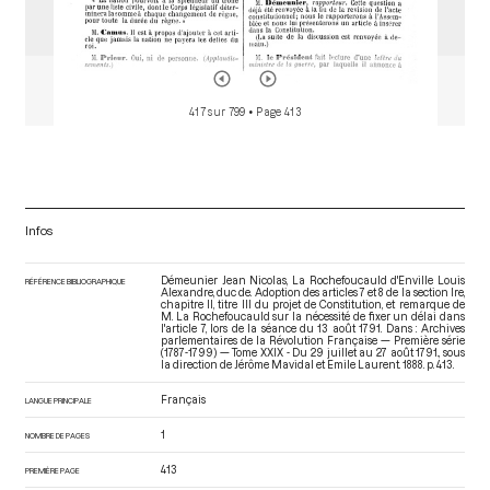
417 sur 799
• Page 413
Infos
Démeunier Jean Nicolas, La Rochefoucauld d'Enville Louis
RÉFÉRENCE BIBLIOGRAPHIQUE
Alexandre, duc de. Adoption des articles 7 et 8 de la section Ire,
chapitre II, titre III du projet de Constitution, et remarque de
M. La Rochefoucauld sur la nécessité de fixer un délai dans
l'article 7, lors de la séance du 13 août 1791. Dans : Archives
parlementaires de la Révolution Française — Première série
(1787-1799) — Tome XXIX - Du 29 juillet au 27 août 1791.
, sous
la direction de Jérôme Mavidal et Emile Laurent. 1888. p. 413.
Français
LANGUE PRINCIPALE
1
NOMBRE DE PAGES
413
PREMIÈRE PAGE