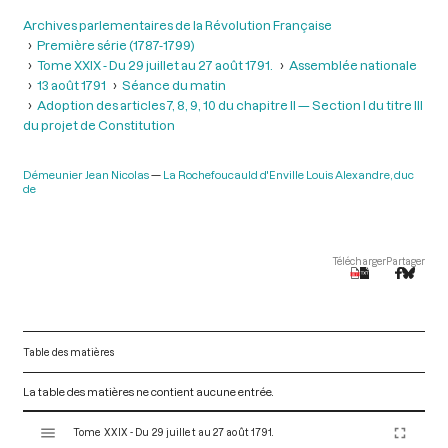
Archives parlementaires de la Révolution Française
Première série (1787-1799)
Tome XXIX - Du 29 juillet au 27 août 1791.
Assemblée nationale
13 août 1791
Séance du matin
Adoption des articles 7, 8, 9, 10 du chapitre II — Section I du titre III
du projet de Constitution
Démeunier Jean Nicolas
La Rochefoucauld d'Enville Louis Alexandre, duc
de
Télécharger
Partager
Table des matières
La table des matières ne contient aucune entrée.
V
Tome XXIX - Du 29 juillet au 27 août 1791.
i