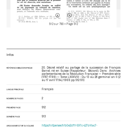
512 sur 790
• Page 512
Infos
20. Décret relatif au partage de la succession de François
RÉFÉRENCE BIBLIOGRAPHIQUE
Barrat, né en Suisse (Rapporteur : Bézard). Dans : Archives
parlementaires de la Révolution Française — Première série
(1787-1799) — Tome LXXXVIII - Du 13 au 28 germinal an II (2
au 17 avril 1794)
. 1969. pp. 512-513.
Français
LANGUE PRINCIPALE
2
NOMBRE DE PAGES
512
PREMIÈRE PAGE
513
DERNIÈRE PAGE
https://iiif.persee.fr/b0e2cf11-597c-427d-8ac7-
URI DU MANIFEST IIIF DU VOLUME