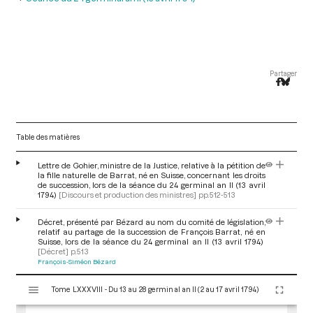
Partager
Table des matières
Lettre de Gohier, ministre de la Justice, relative à la pétition de
la fille naturelle de Barrat, né en Suisse, concernant les droits
de succession, lors de la séance du 24 germinal an II (13 avril
1794)
[Discours et production des ministres]
pp.512-513
Décret, présenté par Bézard au nom du comité de législation,
relatif au partage de la succession de François Barrat, né en
Suisse, lors de la séance du 24 germinal an II (13 avril 1794)
[Décret]
p.513
François-Siméon Bézard
V
Tome LXXXVIII - Du 13 au 28 germinal an II (2 au 17 avril 1794)
i
s