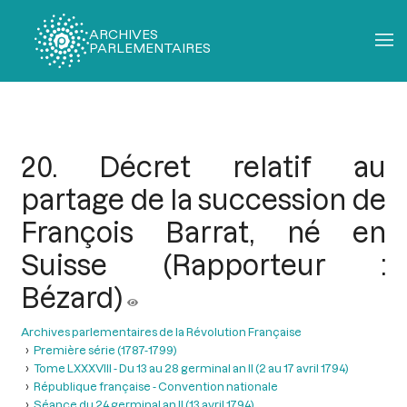
ARCHIVES
PARLEMENTAIRES
Fil
d'Ariane
20. Décret relatif au
partage de la succession de
François Barrat, né en
Suisse (Rapporteur :
Bézard)
Archives parlementaires de la Révolution Française
Première série (1787-1799)
Tome LXXXVIII - Du 13 au 28 germinal an II (2 au 17 avril 1794)
République française - Convention nationale
Séance du 24 germinal an II (13 avril 1794)