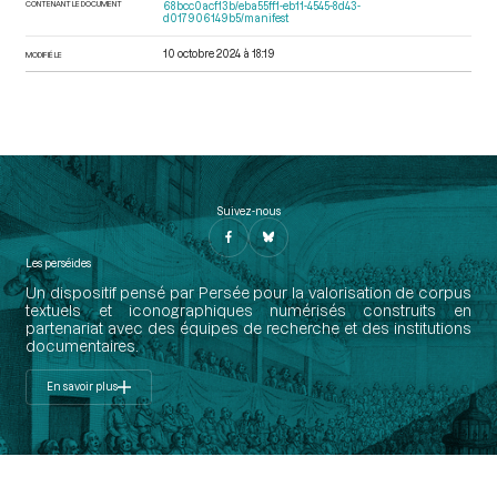
CONTENANT LE DOCUMENT
68bcc0acf13b/eba55ff1-eb11-4545-8d43-
d017906149b5/manifest
10 octobre 2024 à 18:19
MODIFIÉ LE
Suivez-nous
Les perséides
Un dispositif pensé par Persée pour la valorisation de corpus
textuels et iconographiques numérisés construits en
partenariat avec des équipes de recherche et des institutions
documentaires.
En savoir plus