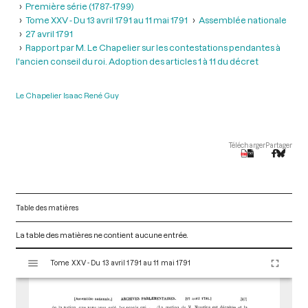
Première série (1787-1799)
Tome XXV - Du 13 avril 1791 au 11 mai 1791
Assemblée nationale
27 avril 1791
Rapport par M. Le Chapelier sur les contestations pendantes à
l'ancien conseil du roi. Adoption des articles 1 à 11 du décret
Le Chapelier Isaac René Guy
Télécharger
Partager
Table des matières
La table des matières ne contient aucune entrée.
V
Tome XXV - Du 13 avril 1791 au 11 mai 1791
i
s
u
a