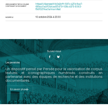
https://iiif.persee.fr/b0e2cf11-597c-427d-8ac7-
URI DU MANIFEST IIIF DU VOLUME
CONTENANT LE DOCUMENT
68bcc0acf13b/cad57d79-1084-4575-9363-
f56f02114a3a/manifest
10 octobre 2024 à 23:30
MODIFIÉ LE
Suivez-nous
Les perséides
Un dispositif pensé par Persée pour la valorisation de corpus
textuels et iconographiques numérisés construits en
partenariat avec des équipes de recherche et des institutions
documentaires.
En savoir plus