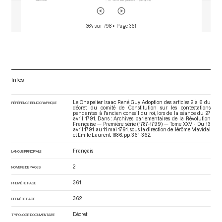
364 sur 798
• Page 361
Infos
Le Chapelier Isaac René Guy. Adoption des articles 2 à 6 du
RÉFÉRENCE BIBLIOGRAPHIQUE
décret du comité de Constitution sur les contestations
pendantes à l'ancien conseil du roi, lors de la séance du 27
avril 1791. Dans : Archives parlementaires de la Révolution
Française — Première série (1787-1799) — Tome XXV - Du 13
avril 1791 au 11 mai 1791
, sous la direction de Jérôme Mavidal
et Emile Laurent. 1886. pp. 361-362.
Français
LANGUE PRINCIPALE
2
NOMBRE DE PAGES
361
PREMIÈRE PAGE
362
DERNIÈRE PAGE
Décret
TYPOLOGIE DOCUMENTAIRE