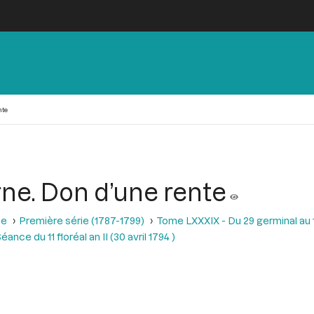
nte
rne. Don d’une rente
se
Première série (1787-1799)
Tome LXXXIX - Du 29 germinal au 13 
éance du 11 floréal an II (30 avril 1794 )