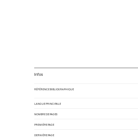
Infos
RÉFÉRENCE BIBLIOGRAPHIQUE
LANGUE PRINCIPALE
NOMBRE DE PAGES
PREMIÈRE PAGE
DERNIÈRE PAGE