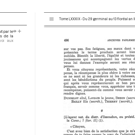
V
Tome LXXXIX - Du 29 germinal au 13 floréal an II
i
s
t par le
u
s de la
a
voi aux
l
i
s
e
u
r
M
i
r
a
d
o
r