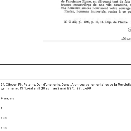
496 sur
24. Citoyen Ph. Paterne. Don d’une rente. Dans : Archives parlementaires de la Révolu
germinal au 13 floréal an II (18 avril au 2 mai 1794)
. 1971. p. 496.
Français
1
496
496