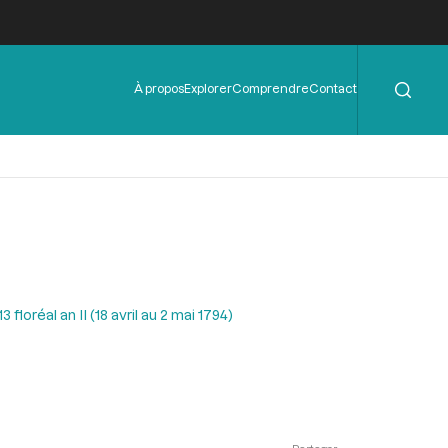
Rechercher
Menu
À propos
Explorer
Comprendre
Contact
de
l'en-
tête
floréal an II (18 avril au 2 mai 1794)