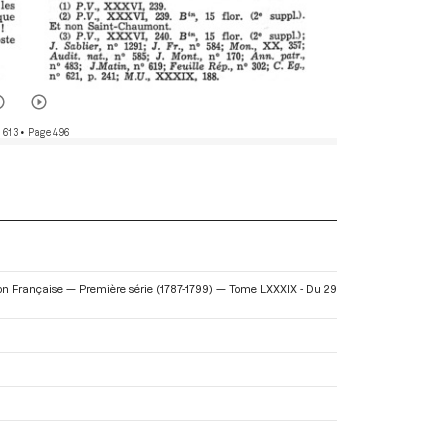
 613
• Page 496
tion Française — Première série (1787-1799) — Tome LXXXIX - Du 29