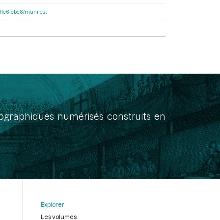
e8fe6fcbc8/manifest
onographiques numérisés construits en
Explorer
Les volumes