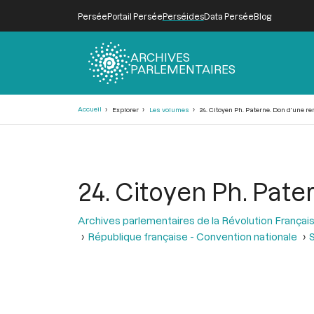
Persée
Portail Persée
Perséides
Data Persée
Blog
ARCHIVES
PARLEMENTAIRES
Fil
Accueil
Explorer
Les volumes
24. Citoyen Ph. Paterne. Don d’une re
d'Ariane
24. Citoyen Ph. Pate
Archives parlementaires de la Révolution Françai
République française - Convention nationale
S