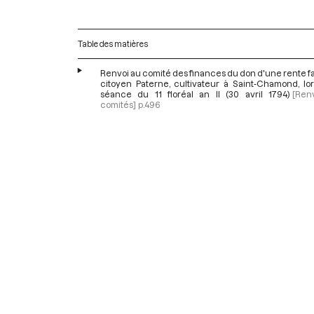
Table des matières
Renvoi au comité des finances du don d'une rente fai
citoyen Paterne, cultivateur à Saint-Chamond, lor
séance du 11 floréal an II (30 avril 1794)
[Ren
comités]
p.496