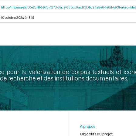
https://iiif.persee.fr/b0e2cf11-597c-427d-8ac7-68bcc0acf13b/bd24a548-148d-493f-a4ed-4d
10 octobre 2024 à 18:19
ée pour la valorisation de corpus textuels et ic
de recherche et des institutions documentaires.
À propos
Objectifs du projet