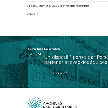
URI DU MANIFEST IIIF DU VOLUME CONTENANT LE DOCUMENT
MODIFIÉ LE
Suivez-nous
Les perséides
Un dispositif pensé par Pers
partenariat avec des équipes 
En savoir plus
ARCHIVES
PARLEMENTAIRES