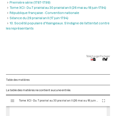
Première série (1787-1799)
Tome XCI - Du 7 prairial au 30 prairial an II (26 mai au 18 juin 1794)
République française - Convention nationale
Séance du 29 prairial an II (17 juin 1794)
10. Société populaire d’Yssingeaux. S’indigne de l’attentat contre
les représentants
Télécharger
Partager
Table des matières
La table des matières ne contient aucune entrée.
V
Tome XCI - Du 7 prairial au 30 prairial an II (26 mai au 18 juin 1794)
i
s
u