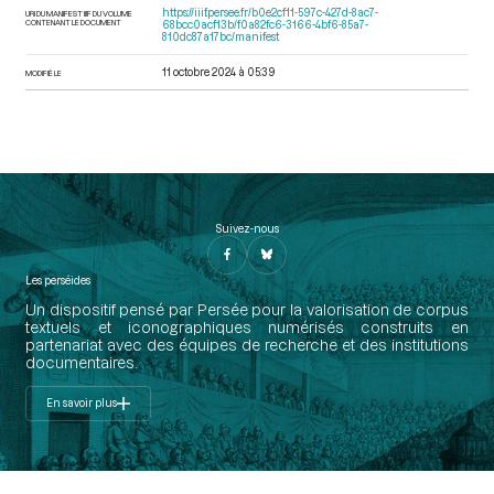
https://iiif.persee.fr/b0e2cf11-597c-427d-8ac7-
URI DU MANIFEST IIIF DU VOLUME
CONTENANT LE DOCUMENT
68bcc0acf13b/f0a82fc6-3166-4bf6-85a7-
810dc87a17bc/manifest
11 octobre 2024 à 05:39
MODIFIÉ LE
Suivez-nous
Les perséides
Un dispositif pensé par Persée pour la valorisation de corpus
textuels et iconographiques numérisés construits en
partenariat avec des équipes de recherche et des institutions
documentaires.
En savoir plus