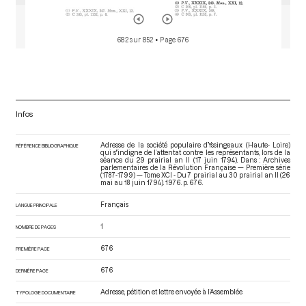
682 sur 852
• Page 676
Infos
Adresse de la société populaire d’Yssingeaux (Haute- Loire)
RÉFÉRENCE BIBLIOGRAPHIQUE
qui s'’indigne de l’attentat contre les représentants, lors de la
séance du 29 prairial an II (17 juin 1794). Dans : Archives
parlementaires de la Révolution Française — Première série
(1787-1799) — Tome XCI - Du 7 prairial au 30 prairial an II (26
mai au 18 juin 1794)
. 1976. p. 676.
Français
LANGUE PRINCIPALE
1
NOMBRE DE PAGES
676
PREMIÈRE PAGE
676
DERNIÈRE PAGE
Adresse, pétition et lettre envoyée à l’Assemblée
TYPOLOGIE DOCUMENTAIRE