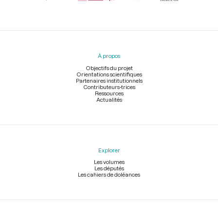
Menu
du
pied
À propos
de
page
Objectifs du projet
Orientations scientifiques
Partenaires institutionnels
Contributeurs-trices
Ressources
Actualités
Explorer
Les volumes
Les députés
Les cahiers de doléances