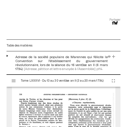
Partager
Table des matières
Adresse de la société populaire de Marennes qui félicite la
Convention sur l'établissement du gouvernement
révolutionnaire, lors de la séance du 16 ventôse an II (6 mars
1794)
[Adresse, pétition et lettre envoyée à l’Assemblée]
p.114
V
Tome LXXXVI - Du 13 au 30 ventôse an II (3 au 20 mars 1794)
i
s
u
a
l
i
s
e
u