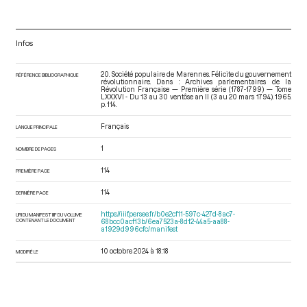
Infos
20. Société populaire de Marennes. Félicite du gouvernement
RÉFÉRENCE BIBLIOGRAPHIQUE
révolutionnaire. Dans : Archives parlementaires de la
Révolution Française — Première série (1787-1799) — Tome
LXXXVI - Du 13 au 30 ventôse an II (3 au 20 mars 1794)
. 1965.
p. 114.
Français
LANGUE PRINCIPALE
1
NOMBRE DE PAGES
114
PREMIÈRE PAGE
114
DERNIÈRE PAGE
https://iiif.persee.fr/b0e2cf11-597c-427d-8ac7-
URI DU MANIFEST IIIF DU VOLUME
CONTENANT LE DOCUMENT
68bcc0acf13b/6ea7523a-8d12-44a5-aa88-
a1929d996cfc/manifest
10 octobre 2024 à 18:18
MODIFIÉ LE