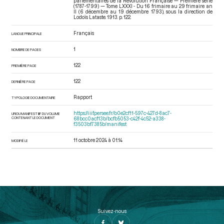
parlementaires de la Révolution Française — Première série
(1787-1799) — Tome LXXXI - Du 16 frimaire au 29 frimaire an
II (6 décembre au 19 décembre 1793)
, sous la direction de
Lodoïs Lataste. 1913. p. 122.
Français
LANGUE PRINCIPALE
1
NOMBRE DE PAGES
122
PREMIÈRE PAGE
122
DERNIÈRE PAGE
Rapport
TYPOLOGIE DOCUMENTAIRE
https://iiif.persee.fr/b0e2cf11-597c-427d-8ac7-
URI DU MANIFEST IIIF DU VOLUME
CONTENANT LE DOCUMENT
68bcc0acf13b/bcfb5053-c42f-4c52-a338-
f3503bf7385b/manifest
11 octobre 2024 à 01:14
MODIFIÉ LE
Suivez-nous