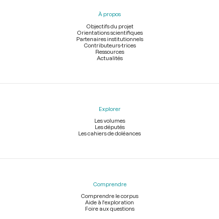
pied
À propos
de
page
Objectifs du projet
Orientations scientifiques
Partenaires institutionnels
Contributeurs-trices
Ressources
Actualités
Explorer
Les volumes
Les députés
Les cahiers de doléances
Comprendre
Comprendre le corpus
Aide à l'exploration
Foire aux questions