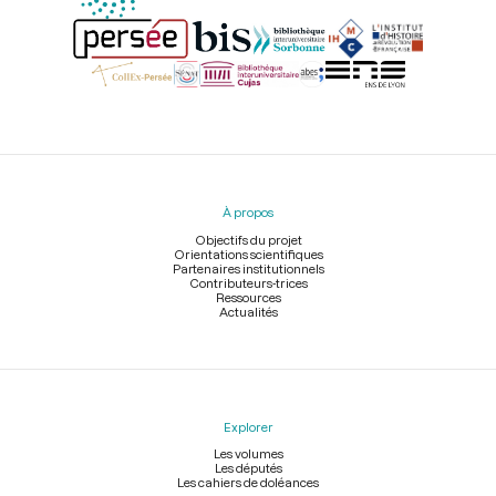
Menu
du
pied
À propos
de
page
Objectifs du projet
Orientations scientifiques
Partenaires institutionnels
Contributeurs-trices
Ressources
Actualités
Explorer
Les volumes
Les députés
Les cahiers de doléances