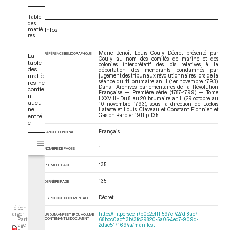
Table
des
matiè
Infos
res
Marie Benoît Louis Gouly. Décret, présenté par
RÉFÉRENCE BIBLIOGRAPHIQUE
La
Gouly au nom des comités de marine et des
table
colonies, interprétatif des lois relatives à la
des
déportation des mendiants condamnés par
matiè
jugement des tribunaux révolutionnaires, lors de la
séance du 11 brumaire an II (1er novembre 1793).
res ne
Dans : Archives parlementaires de la Révolution
contie
Française — Première série (1787-1799) — Tome
nt
LXXVIII - Du 8 au 20 brumaire an II (29 octobre au
aucu
10 novembre 1793)
, sous la direction de Lodoïs
ne
Lataste et Louis Claveau et Constant Pionnier et
entré
Gaston Barbier. 1911. p. 135.
e.
Français
LANGUE PRINCIPALE
V
Tome LXXVIII - Du 8 au 20 brumaire an II (29 octobre au 10 novembre 
i
1
NOMBRE DE PAGES
s
u
135
PREMIÈRE PAGE
a
135
DERNIÈRE PAGE
l
i
Décret
TYPOLOGIE DOCUMENTAIRE
s
Téléch
e
https://iiif.persee.fr/b0e2cf11-597c-427d-8ac7-
arger
URI DU MANIFEST IIIF DU VOLUME
CONTENANT LE DOCUMENT
68bcc0acf13b/3fc29820-5a05-4ed7-909d-
Part
u
2dac5471694a/manifest
age