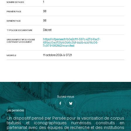
1
NOMBRE DE PAGES
98
PREMIÈRE PAGE
98
DERNIÈRE PAGE
Décret
TYPOLOGIE DOCUMENTAIRE
https://iiif.persee.fr/b0e2cf11-597c-427d-8ac7-
URI DU MANIFEST IIIF DU VOLUME
CONTENANT LE DOCUMENT
68bcc0acf13b/40b6c3bf-44db-4c4f-8c06-
7c9791982fd2/manifest
11 octobre 2024 à 07:21
MODIFIÉ LE
Suivez-nous
Les perséides
Un dispositif pensé par Persée pour la valorisation de corpus
textuels et iconographiques numérisés construits en
partenariat avec des équipes de recherche et des institutions