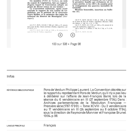
100 sur 508
• Page 98
Infos
Pons de Verdun Philippe Laurent. La Convention décrète, sur
RÉFÉRENCE BIBLIOGRAPHIQUE
le rapport du représentant Pons de Verdun, qu’il n’y a pas lieu
à délibérer sur l’affaire de Jean-François Barré, lors de la
séance du 6 vendémiaire an III (27 septembre 1794). Dans :
Archives parlementaires de la Révolution Française —
Première série (1787-1799) — Tome XCVIII - Du 3 vendémiaire
au 17 vendémiaire an III (24 septembre au 8 octobre 1794)
,
sous la direction de Raymonde Monnier et Françoise Brunel.
1994. p. 98.
Français
LANGUE PRINCIPALE