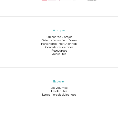
Menu
du
pied
À propos
de
page
Objectifs du projet
Orientations scientifiques
Partenaires institutionnels
Contributeurs-trices
Ressources
Actualités
Explorer
Les volumes
Les députés
Les cahiers de doléances