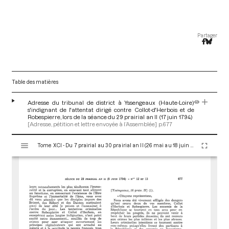
Partager
Table des matières
Adresse du tribunal de district à Yssengeaux (Haute-Loire)
s'indignant de l'attentat dirigé contre Collot-d'Herbois et de
Robespierre, lors de la séance du 29 prairial an II (17 juin 1794)
[Adresse, pétition et lettre envoyée à l’Assemblée]
p.677
V
Tome XCI - Du 7 prairial au 30 prairial an II (26 mai au 18 juin 1794)
i
s
u
a
l
i
s
e
u