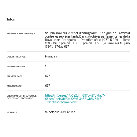
Infos
12. Tribunal du district d’Yssingeaux. S’indigne de l’attentat
RÉFÉRENCE BIBLIOGRAPHIQUE
contre les représentants. Dans : Archives parlementaires de la
Révolution Française — Première série (1787-1799) — Tome
XCI - Du 7 prairial au 30 prairial an II (26 mai au 18 juin
1794)
. 1976. p. 677.
Français
LANGUE PRINCIPALE
1
NOMBRE DE PAGES
677
PREMIÈRE PAGE
677
DERNIÈRE PAGE
https://iiif.persee.fr/b0e2cf11-597c-427d-8ac7-
URI DU MANIFEST IIIF DU VOLUME
CONTENANT LE DOCUMENT
68bcc0acf13b/f0a82fc6-3166-4bf6-85a7-
810dc87a17bc/manifest
10 octobre 2024 à 18:21
MODIFIÉ LE