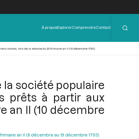
Rechercher
Menu
À propos
Explorer
Comprendre
Contact
de
l'en-
tête
ers ordres, lors de la séance du 20 frimaire an II (10 décembre 1793)
 la société populaire
 prêts à partir aux
re an II (10 décembre
 frimaire an II (6 décembre au 19 décembre 1793)