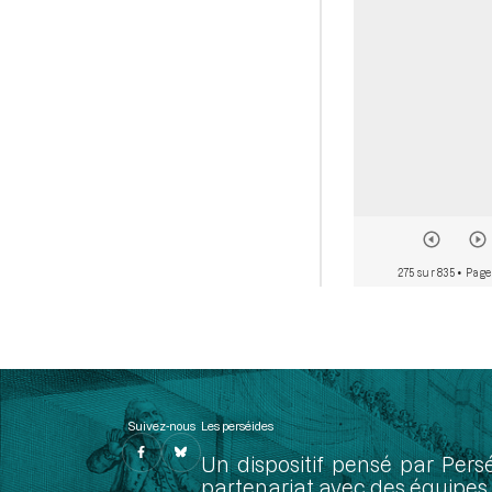
275 sur 835
• Page
Suivez-nous
Les perséides
Un dispositif pensé par Pers
partenariat avec des équipes 