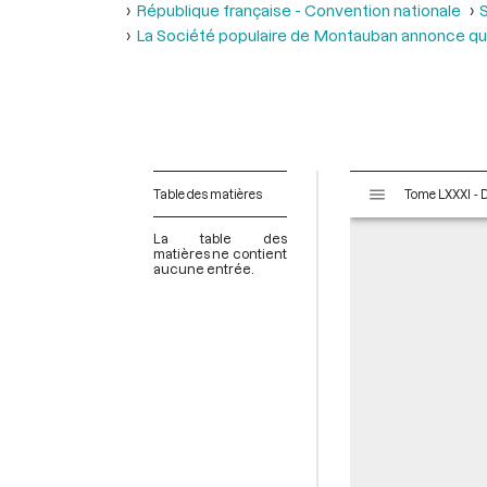
République française - Convention nationale
S
La Société populaire de Montauban annonce qu’e
V
Table des matières
i
s
La table des
u
matières ne contient
aucune entrée.
a
l
i
s
e
u
r
M
i
r