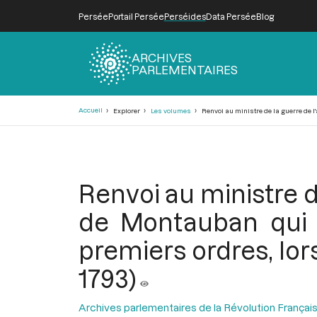
Persée
Portail Persée
Perséides
Data Persée
Blog
ARCHIVES
PARLEMENTAIRES
Fil
Accueil
Explorer
Les volumes
Renvoi au ministre de la guerre de l'
d'Ariane
Renvoi au ministre d
de Montauban qui a
premiers ordres, lor
1793)
Archives parlementaires de la Révolution Françai