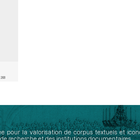
 268
ée pour la valorisation de corpus textuels et ic
de recherche et des institutions documentaires.