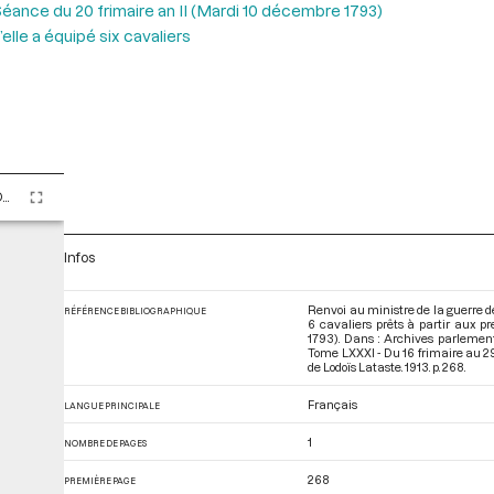
éance du 20 frimaire an II (Mardi 10 décembre 1793)
lle a équipé six cavaliers
Tome LXXXI - Du 16 frimaire au 29 frimaire an II (6 décembre au 19 décembre 1793)
Infos
Renvoi au ministre de la guerre d
RÉFÉRENCE BIBLIOGRAPHIQUE
6 cavaliers prêts à partir aux p
1793). Dans : Archives parlemen
Tome LXXXI - Du 16 frimaire au 2
de Lodoïs Lataste. 1913. p. 268.
Français
LANGUE PRINCIPALE
1
NOMBRE DE PAGES
268
PREMIÈRE PAGE