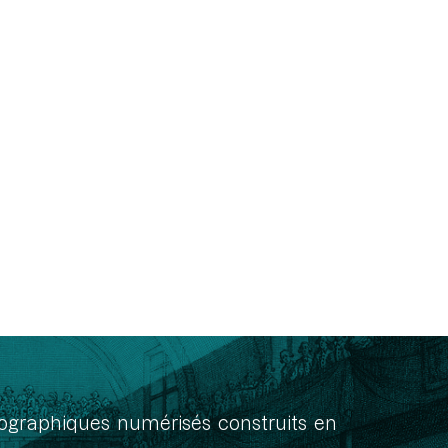
onographiques numérisés construits en