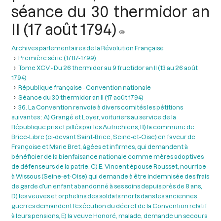
séance du 30 thermidor an
II (17 août 1794)
Archives parlementaires de la Révolution Française
Première série (1787-1799)
Tome XCV - Du 26 thermidor au 9 fructidor an II (13 au 26 août
1794)
République française - Convention nationale
Séance du 30 thermidor an II (17 août 1794)
36. La Convention renvoie à divers comités les pétitions
suivantes : A) Grangé et Loyer, voituriers au service de la
République pris et pillés par les Autrichiens, B) la commune de
Brice-Libre (ci-devant Saint-Brice, Seine-et-Oise) en faveur de
Françoise et Marie Bret, âgées et infirmes, qui demandent à
bénéficier de la bienfaisance nationale comme mères adoptives
de défenseurs de la patrie, C) E. Vincent épouse Rousset, nourrice
à Wissous (Seine-et-Oise) qui demande à être indemnisée des frais
de garde d’un enfant abandonné à ses soins depuis près de 8 ans,
D) les veuves et orphelins des soldats morts dans les anciennes
guerres demandent l’exécution du décret de la Convention relatif
à leurs pensions, E) la veuve Honoré, malade, demande un secours