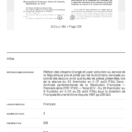
240 sur 564
• Page 238
Infos
Pétition des citoyens Grangé et Loyer, voituriers au service de
RÉFÉRENCE BIBLIOGRAPHIQUE
la République pris et pillés par les Autrichiens, renvoyée au
comité des secours ainsi que toutes les pièces présentées, lors
de la séance du 30 thermidor an II (17 août 1794). Dans :
Archives parlementaires de la Révolution Française —
Première série (1787-1799) — Tome XCV - Du 26 thermidor au
9 fructidor an II (13 au 26 août 1794)
, sous la direction de
Françoise Brunel et Aline Alquier. 1987. pp. 238-240.
Français
LANGUE PRINCIPALE
3
NOMBRE DE PAGES
238
PREMIÈRE PAGE