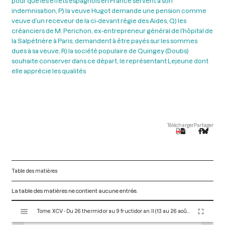
pour que les effets espagnols en France servent à son
indemnisation, P) la veuve Hugot demande une pension comme
veuve d’un receveur de la ci-devant régie des Aides, Q) les
créanciers de M. Perichon, ex-entrepreneur général de l’hôpital de
la Salpétrière à Paris, demandent à être payés sur les sommes
dues à sa veuve, R) la société populaire de Quingey (Doubs)
souhaite conserver dans ce départ, le représentant Lejeune dont
elle apprécie les qualités
Télécharger
Partager
Table des matières
La table des matières ne contient aucune entrée.
V
Tome XCV - Du 26 thermidor au 9 fructidor an II (13 au 26 août 1794)
i
s