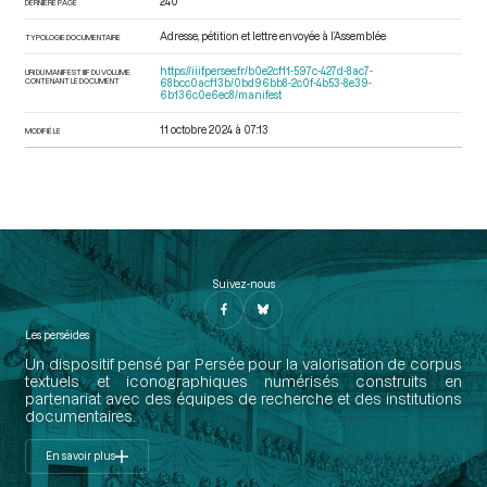
240
DERNIÈRE PAGE
Adresse, pétition et lettre envoyée à l’Assemblée
TYPOLOGIE DOCUMENTAIRE
https://iiif.persee.fr/b0e2cf11-597c-427d-8ac7-
URI DU MANIFEST IIIF DU VOLUME
CONTENANT LE DOCUMENT
68bcc0acf13b/0bd96bb8-2c0f-4b53-8e39-
6b136c0e6ec8/manifest
11 octobre 2024 à 07:13
MODIFIÉ LE
Suivez-nous
Les perséides
Un dispositif pensé par Persée pour la valorisation de corpus
textuels et iconographiques numérisés construits en
partenariat avec des équipes de recherche et des institutions
documentaires.
En savoir plus