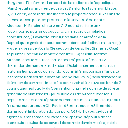
d’urgence, F) la femme Lambert de la section de la République
(Paris) réduite à l’indigence avec ses 3 enfants et son mari blessé,
G) A. Loncry demande une indemnité proportionnée aux 17 ans de
service de son père, ex-professeur à l’université de Pont-à-
Mousson, H) l’ancien chirurgien G. Second sollicite une
récompense pour sa découverte en matière de maladies
scrofuleuses, I) Lavalette, chirurgien dans les armées de la
République signale des abus commis dans les hôpitaux militaires, J)
Frotié, ex-président de la 13e section de Versailles (Seine-et-Oise)
se plaint d’une cabale montée contre lui, K) Martin, femme
Milscent dont le mari s’est cru concerné par le décret du 2
thermidor, demande, en attendant l’éclaircissement de son cas,
l’autorisation pour ce dernier de revenir à Paris pour ses affaires, L)
la femme Bernard de la section Bonne-Nouvelle (Paris) demande la
libération de son mari, incarcéré pour avoir été trouvé porteur de 2
assignats jugés faux, M) la Convention charge le comité de sûreté
générale de statuer d’ici 3 jours sur le cas de Garebeuf détenu
depuis 5 mois et dont l’épouse demande la mise en liberté, N) deux
fils sans ressources de Ch. Paulin, détenu depuis le 3 thermidor,
demandent la libération de leur père, O) J. -B. Puyou, ci-devant
agent de l’ambassade de France en Espagne, dépouillé de ses
biens puis expulsé de ce pays et désormais dans la misère, insiste