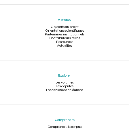
Menu
du
pied
À propos
de
page
Objectifs du projet
Orientations scientifiques
Partenaires institutionnels
Contributeurs-trices
Ressources
Actualités
Explorer
Les volumes
Les députés
Les cahiers de doléances
Comprendre
Comprendre le corpus