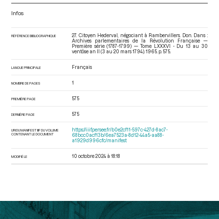
Infos
27. Citoyen Hederval, négociant à Rambervillers. Don. Dans :
RÉFÉRENCE BIBLIOGRAPHIQUE
Archives parlementaires de la Révolution Française —
Première série (1787-1799) — Tome LXXXVI - Du 13 au 30
ventôse an II (3 au 20 mars 1794)
. 1965. p. 575.
Français
LANGUE PRINCIPALE
1
NOMBRE DE PAGES
575
PREMIÈRE PAGE
575
DERNIÈRE PAGE
https://iiif.persee.fr/b0e2cf11-597c-427d-8ac7-
URI DU MANIFEST IIIF DU VOLUME
CONTENANT LE DOCUMENT
68bcc0acf13b/6ea7523a-8d12-44a5-aa88-
a1929d996cfc/manifest
10 octobre 2024 à 18:18
MODIFIÉ LE