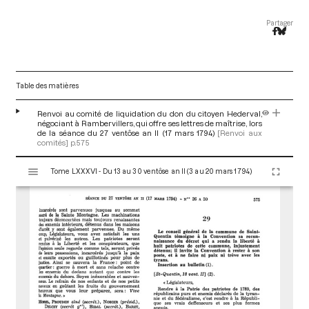
Partager
Table des matières
Renvoi au comité de liquidation du don du citoyen Hederval,
négociant à Rambervillers, qui offre ses lettres de maîtrise, lors
de la séance du 27 ventôse an II (17 mars 1794)
[Renvoi aux
comités]
p.575
V
Tome LXXXVI - Du 13 au 30 ventôse an II (3 au 20 mars 1794)
i
s
u
a
l
i
s
e
u
r
M