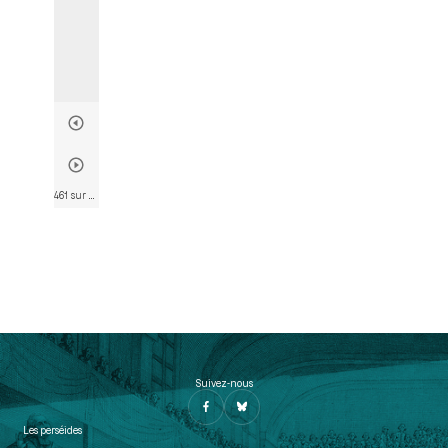
461 sur 803
• Page 458
Suivez-nous
Les perséides