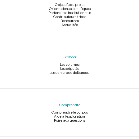
page
Objectifs du projet
Orientations scientifiques
Partenaires institutionnels
Contributeurs-trices
Ressources
Actualités
Explorer
Les volumes
Les députés
Les cahiers de doléances
Comprendre
Comprendre le corpus
Aide à l'exploration
Foire aux questions