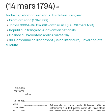
(14 mars 1794)
Archives parlementaires de la Révolution Française
Première série (1787-1799)
Tome LXXXVI - Du 13 au 30 ventôse an II (3 au 20 mars 1794)
République française - Convention nationale
Séance du 24 ventôse an II (14 mars 1794)
30. Commune de Richemont (Seine-Inférieure). Envoi d’objets
du culte
Table des
matières
Infos
La table
des
Adresse de la commune de Richemont (Seine-
RÉFÉRENCE BIBLIOGRAPHIQUE
matière
Inférieure) qui fait passer copie de l'inventaire
s ne
des effets provenant du culte et qui ont été