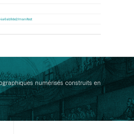
3404a6ab9de2/manifest
onographiques numérisés construits en