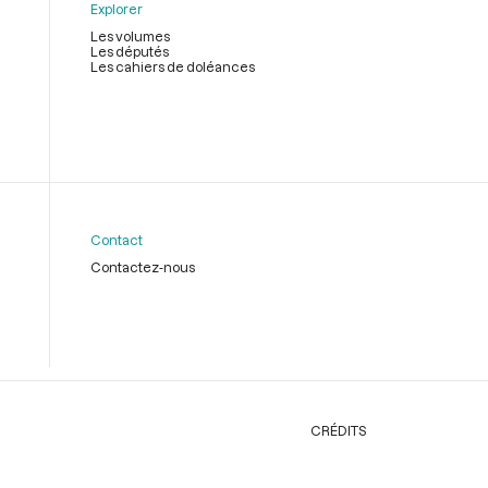
Explorer
Les volumes
Les députés
Les cahiers de doléances
Contact
Contactez-nous
CRÉDITS