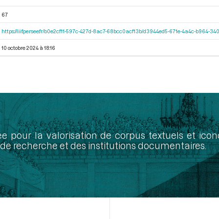
67
https://iiif.persee.fr/b0e2cf11-597c-427d-8ac7-68bcc0acf13b/d3944ed5-671e-4a4c-b964-
10 octobre 2024 à 18:16
ée pour la valorisation de corpus textuels et ic
de recherche et des institutions documentaires.