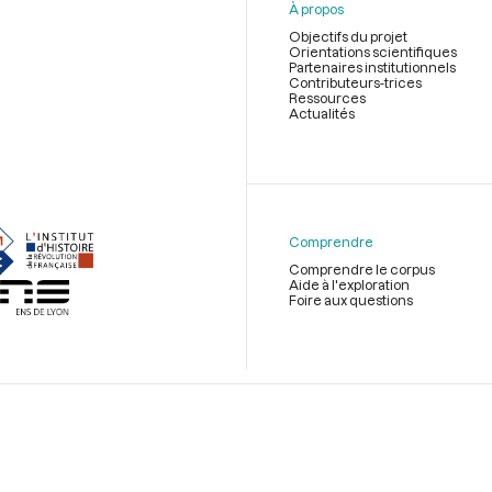
À propos
Objectifs du projet
Orientations scientifiques
Partenaires institutionnels
Contributeurs-trices
Ressources
Actualités
Menu
du
pied
de
Comprendre
page
Comprendre le corpus
Aide à l'exploration
Foire aux questions