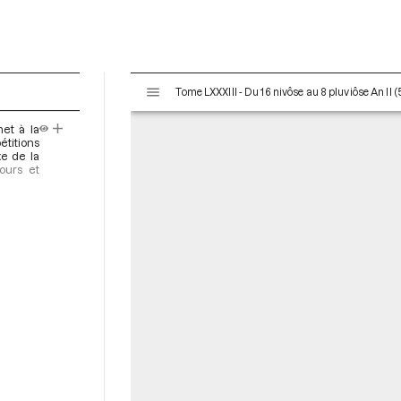
V
Tome LXXXIII - Du 16 nivôse au 8 pluviôse An II (
i
s
met à la
u
titions
a
xe de la
ours et
l
i
s
e
u
r
M
i
r
a
d
o