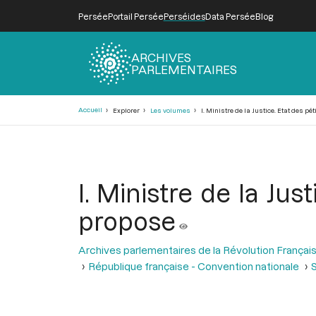
Persée
Portail Persée
Perséides
Data Persée
Blog
ARCHIVES
PARLEMENTAIRES
Fil
Accueil
Explorer
Les volumes
I. Ministre de la Justice. Etat des pé
d'Ariane
I. Ministre de la Jus
propose
Archives parlementaires de la Révolution Françai
République française - Convention nationale
S