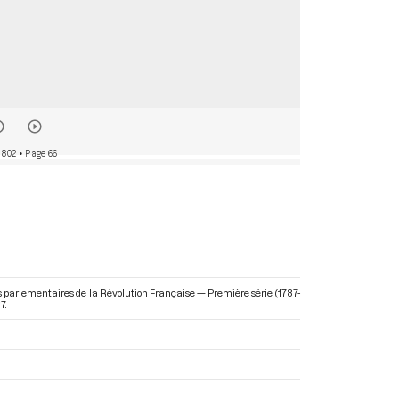
 802
• Page 66
hives parlementaires de la Révolution Française — Première série (1787-
7.