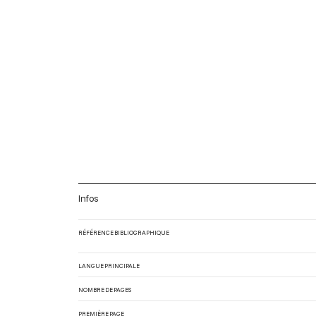
Infos
RÉFÉRENCE BIBLIOGRAPHIQUE
LANGUE PRINCIPALE
NOMBRE DE PAGES
PREMIÈRE PAGE