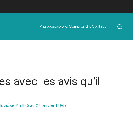
Rechercher
Menu
À propos
Explorer
Comprendre
Contact
de
l'en-
tête
es avec les avis qu’il
uviôse An II (5 au 27 janvier 1794)