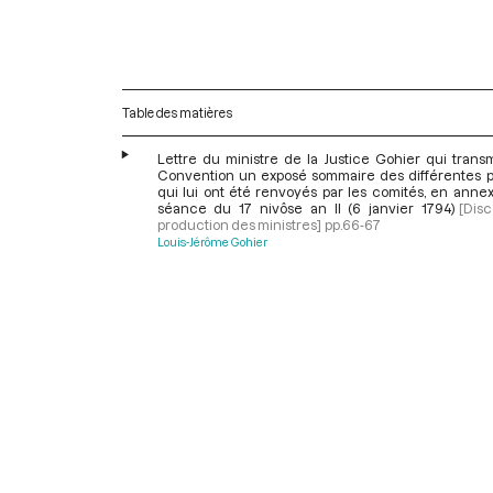
Table des matières
Lettre du ministre de la Justice Gohier qui trans
Convention un exposé sommaire des différentes pé
qui lui ont été renvoyés par les comités, en anne
séance du 17 nivôse an II (6 janvier 1794)
[Disc
production des ministres]
pp.66-67
Louis-Jérôme Gohier