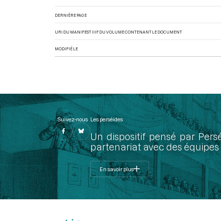
DERNIÈRE PAGE
URI DU MANIFEST IIIF DU VOLUME CONTENANT LE DOCUMENT
MODIFIÉ LE
Suivez-nous
Les perséides
Un dispositif pensé par Pers
partenariat avec des équipes 
En savoir plus