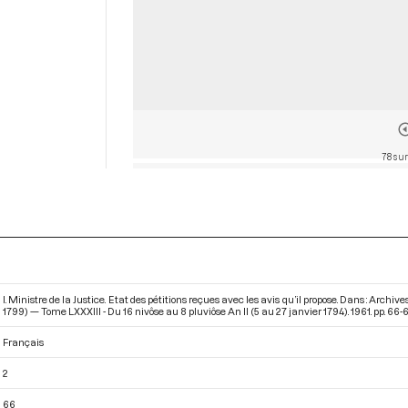
78 sur
I. Ministre de la Justice. Etat des pétitions reçues avec les avis qu’il propose. Dans : Arc
1799) — Tome LXXXIII - Du 16 nivôse au 8 pluviôse An II (5 au 27 janvier 1794)
. 1961. pp. 66-6
Français
2
66