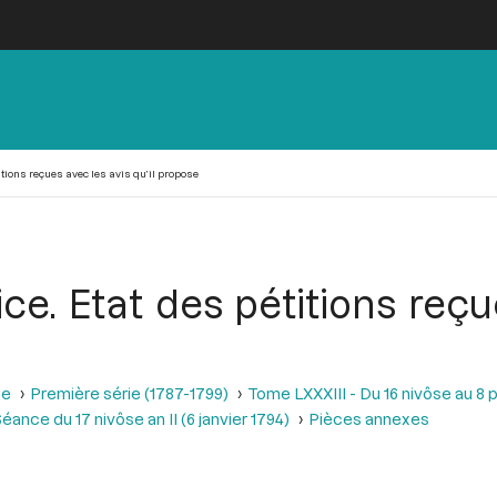
titions reçues avec les avis qu’il propose
tice. Etat des pétitions reçu
se
Première série (1787-1799)
Tome LXXXIII - Du 16 nivôse au 8 pl
éance du 17 nivôse an II (6 janvier 1794)
Pièces annexes