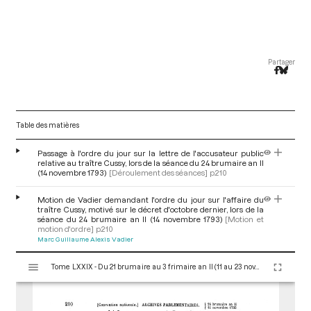
Partager
Table des matières
Passage à l'ordre du jour sur la lettre de l'accusateur public
relative au traître Cussy, lors de la séance du 24 brumaire an II
(14 novembre 1793)
[Déroulement des séances]
p.210
Motion de Vadier demandant l'ordre du jour sur l'affaire du
traître Cussy, motivé sur le décret d'octobre dernier, lors de la
séance du 24 brumaire an II (14 novembre 1793)
[Motion et
motion d'ordre]
p.210
Marc Guillaume Alexis Vadier
V
Tome LXXIX - Du 21 brumaire au 3 frimaire an II (11 au 23 novembre 1793)
i
s
u