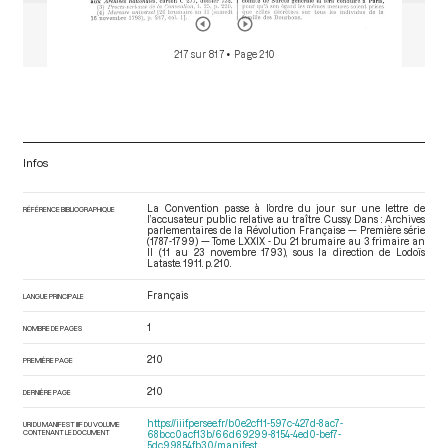
217 sur 817
• Page 210
Infos
La Convention passe à l’ordre du jour sur une lettre de
RÉFÉRENCE BIBLIOGRAPHIQUE
l’accusateur public relative au traître Cussy. Dans : Archives
parlementaires de la Révolution Française — Première série
(1787-1799) — Tome LXXIX - Du 21 brumaire au 3 frimaire an
II (11 au 23 novembre 1793)
, sous la direction de Lodoïs
Lataste. 1911. p. 210.
Français
LANGUE PRINCIPALE
1
NOMBRE DE PAGES
210
PREMIÈRE PAGE
210
DERNIÈRE PAGE
https://iiif.persee.fr/b0e2cf11-597c-427d-8ac7-
URI DU MANIFEST IIIF DU VOLUME
CONTENANT LE DOCUMENT
68bcc0acf13b/66d69299-8154-4ed0-bef7-
5dc99854fb30/manifest