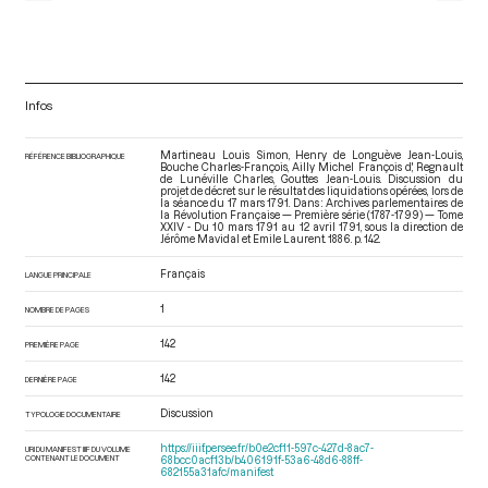
Infos
Martineau Louis Simon, Henry de Longuève Jean-Louis,
RÉFÉRENCE BIBLIOGRAPHIQUE
Bouche Charles-François, Ailly Michel François d', Regnault
de Lunéville Charles, Gouttes Jean-Louis. Discussion du
projet de décret sur le résultat des liquidations opérées, lors de
la séance du 17 mars 1791. Dans : Archives parlementaires de
la Révolution Française — Première série (1787-1799) — Tome
XXIV - Du 10 mars 1791 au 12 avril 1791
, sous la direction de
Jérôme Mavidal et Emile Laurent. 1886. p. 142.
Français
LANGUE PRINCIPALE
1
NOMBRE DE PAGES
142
PREMIÈRE PAGE
142
DERNIÈRE PAGE
Discussion
TYPOLOGIE DOCUMENTAIRE
https://iiif.persee.fr/b0e2cf11-597c-427d-8ac7-
URI DU MANIFEST IIIF DU VOLUME
CONTENANT LE DOCUMENT
68bcc0acf13b/b406191f-53a6-48d6-88ff-
682155a31afc/manifest