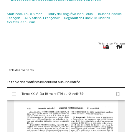
Martineau Louis Simon
Henry de Longuève Jean-Louis
Bouche Charles-
François
Ailly Michel François d'
Regnault de Lunéville Charles
Gouttes Jean-Louis
Télécharger
Partager
Table des matières
La table des matières ne contient aucune entrée.
V
Tome XXIV - Du 10 mars 1791 au 12 avril 1791
i
s
u
a
l
i
s