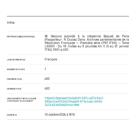
Infos
58. Secours accordé à la citoyenne Boquet, de Paris
RÉFÉRENCE BIBLIOGRAPHIQUE
(Rapporteur : R. Ducos). Dans : Archives parlementaires de la
Révolution Française — Première série (1787-1799) — Tome
LXXXIII - Du 16 nivôse au 8 pluviôse An II (5 au 27 janvier
1794)
. 1961. p. 450.
Français
LANGUE PRINCIPALE
1
NOMBRE DE PAGES
450
PREMIÈRE PAGE
450
DERNIÈRE PAGE
https://iiif.persee.fr/b0e2cf11-597c-427d-8ac7-
URI DU MANIFEST IIIF DU VOLUME
CONTENANT LE DOCUMENT
68bcc0acf13b/d3944ed5-671e-4a4c-b964-
3404a6ab9de2/manifest
10 octobre 2024 à 18:15
MODIFIÉ LE