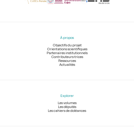
Menu
du
pied
À propos
de
page
Objectifs du projet
Orientations scientifiques
Partenaires institutionnels
Contributeurs-trices
Ressources
Actualités
Explorer
Les volumes
Les députés
Les cahiers de doléances