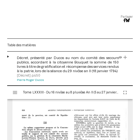
Partager
Table des matières
Décret, présenté par Ducos au nom du comité des secours
publics, accordant à la citoyenne Bouquet la somme de 150
livres à titre de gratification et récompense des services rendus
à la patrie, lors de la séance du 29 nivôse an II (18 janvier 1794)
[Décret]
p.450
Pierre Roger Ducos
V
Tome LXXXIII - Du 16 nivôse au 8 pluviôse An II (5 au 27 janvier 1794)
i
s
u
a
l
i
s
e