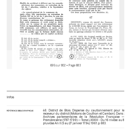
695 sur 802
• Page 683
Infos
46. District de Blois. Dispense du cautionnement pour le
RÉFÉRENCE BIBLIOGRAPHIQUE
receveur du district (Motions de Couthon et Cambon). Dans :
Archives parlementaires de la Révolution Française —
Première série (1787-1799) — Tome LXXXIII - Du 16 nivôse au 8
pluviôse An II (5 au 27 janvier 1794)
. 1961. p. 683.