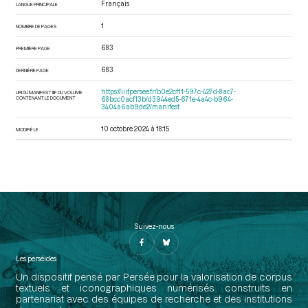
Français
LANGUE PRINCIPALE
1
NOMBRE DE PAGES
683
PREMIÈRE PAGE
683
DERNIÈRE PAGE
https://iiif.persee.fr/b0e2cf11-597c-427d-8ac7-
URI DU MANIFEST IIIF DU VOLUME
CONTENANT LE DOCUMENT
68bcc0acf13b/d3944ed5-671e-4a4c-b964-
3404a6ab9de2/manifest
10 octobre 2024 à 18:15
MODIFIÉ LE
Suivez-nous
Les perséides
Un dispositif pensé par Persée pour la valorisation de corpus
textuels et iconographiques numérisés construits en
partenariat avec des équipes de recherche et des institutions