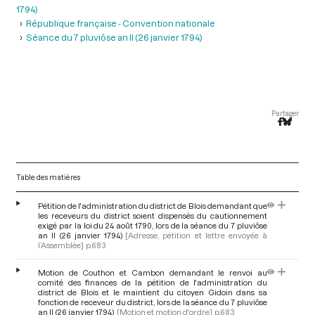
1794)
République française - Convention nationale
Séance du 7 pluviôse an II (26 janvier 1794)
Partager
Table des matières
Pétition de l'administration du district de Blois demandant que
les receveurs du district soient dispensés du cautionnement
exigé par la loi du 24 août 1790, lors de la séance du 7 pluviôse
an II (26 janvier 1794)
[Adresse, pétition et lettre envoyée à
l’Assemblée]
p.683
Motion de Couthon et Cambon demandant le renvoi au
comité des finances de la pétition de l'administration du
district de Blois et le maintient du citoyen Gidoin dans sa
fonction de receveur du district, lors de la séance du 7 pluviôse
an II (26 janvier 1794)
[Motion et motion d'ordre]
p.683