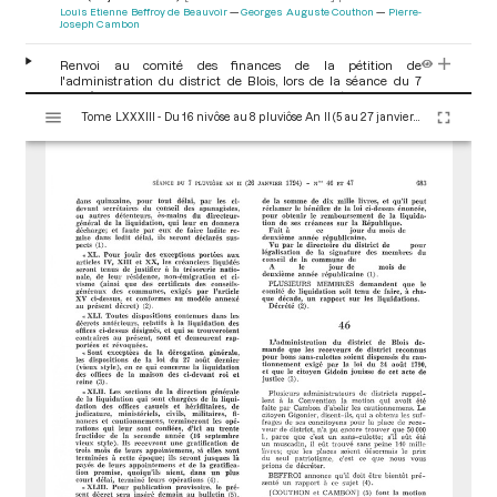
Louis Etienne Beffroy de Beauvoir
Georges Auguste Couthon
Pierre-
Joseph Cambon
Renvoi au comité des finances de la pétition de
l'administration du district de Blois, lors de la séance du 7
pluviôse an II (26 janvier 1794)
[Renvoi aux comités]
p.683
V
Tome LXXXIII - Du 16 nivôse au 8 pluviôse An II (5 au 27 janvier 1794)
i
s
u
a
l
i
s
e
u
r
M
i
r
a
d
o
r