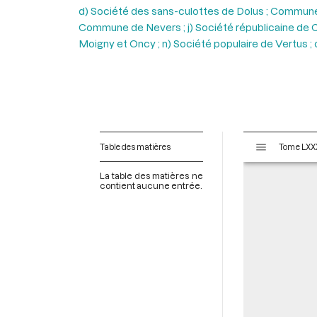
d) Société des sans-culottes de Dolus ; Commune d
Commune de Nevers ; j) Société républicaine de Ca
Moigny et Oncy ; n) Société populaire de Vertus 
V
Table des matières
i
s
La table des matières ne
u
contient aucune entrée.
a
l
i
s
e
u
r
M