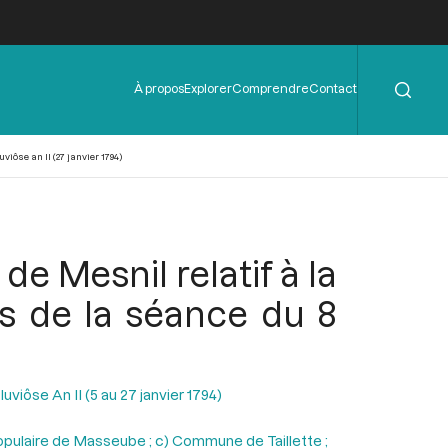
Rechercher
Menu
À propos
Explorer
Comprendre
Contact
de
l'en-
tête
viôse an II (27 janvier 1794)
de Mesnil relatif à la
rs de la séance du 8
uviôse An II (5 au 27 janvier 1794)
populaire de Masseube ; c) Commune de Taillette ;