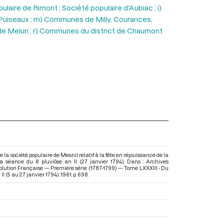
aire de Rimont ; Société populaire d'Aubiac ; i)
e Puiseaux ; m) Communes de Milly, Courances,
 de Melun ; r) Communes du district de Chaumont
e la société populaire de Mesnil relatif à la fête en réjouissance de la
 la séance du 8 pluviôse an II (27 janvier 1794). Dans : Archives
olution Française — Première série (1787-1799) — Tome LXXXIII - Du
II (5 au 27 janvier 1794)
. 1961. p. 698.