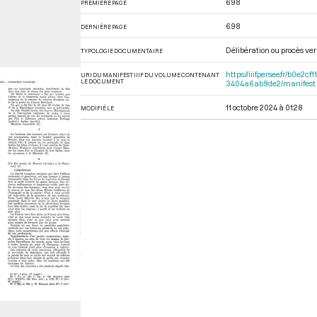
698
PREMIÈRE PAGE
698
DERNIÈRE PAGE
Délibération ou procès ver
TYPOLOGIE DOCUMENTAIRE
https://iiif.persee.fr/b0
URI DU MANIFEST IIIF DU VOLUME CONTENANT
LE DOCUMENT
3404a6ab9de2/manifest
11 octobre 2024 à 01:28
MODIFIÉ LE