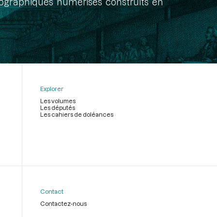
onographiques numérisés construits en
Explorer
Les volumes
Les députés
Les cahiers de doléances
Contact
Contactez-nous