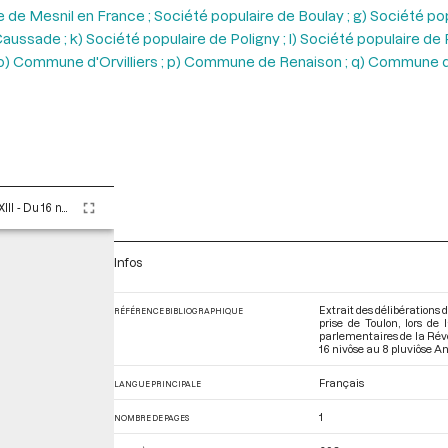
e Mesnil en France ; Société populaire de Boulay ; g) Société popul
ussade ; k) Société populaire de Poligny ; l) Société populaire d
; o) Commune d'Orvilliers ; p) Commune de Renaison ; q) Commune
Tome LXXXIII - Du 16 nivôse au 8 pluviôse An II (5 au 27 janvier 1794)
Infos
Extrait des délibérations d
RÉFÉRENCE BIBLIOGRAPHIQUE
prise de Toulon, lors de
parlementaires de la Rév
16 nivôse au 8 pluviôse An 
Français
LANGUE PRINCIPALE
1
NOMBRE DE PAGES