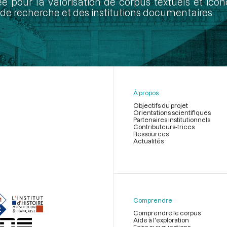
ée pour la valorisation de corpus textuels et ic
de recherche et des institutions documentaires.
À propos
Objectifs du projet
Orientations scientifiques
Partenaires institutionnels
Contributeurs-trices
Ressources
Actualités
Menu
du
pied
de
Comprendre
page
Comprendre le corpus
Aide à l'exploration