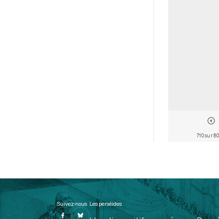
710 sur 8
Suivez-nous
Les perséides