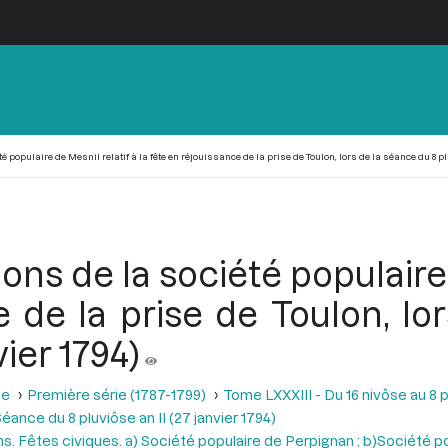
é populaire de Mesnil relatif à la fête en réjouissance de la prise de Toulon, lors de la séance du 8 plu
ions de la société populaire 
e de la prise de Toulon, lo
vier 1794)
se
Première série (1787-1799)
Tome LXXXIII - Du 16 nivôse au 8 pl
éance du 8 pluviôse an II (27 janvier 1794)
ons. Fêtes civiques. a) Société populaire de Perpignan ; b)Société 