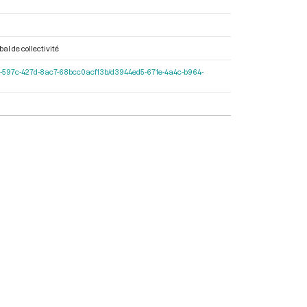
bal de collectivité
e2cf11-597c-427d-8ac7-68bcc0acf13b/d3944ed5-671e-4a4c-b964-