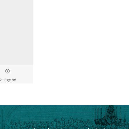
02
• Page 698