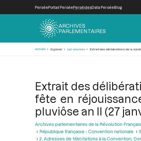
Persée
Portail Persée
Perséides
Data Persée
Blog
ARCHIVES
PARLEMENTAIRES
Fil
Accueil
Explorer
Les volumes
Extrait des délibérations de la sociét
d'Ariane
Extrait des délibérat
fête en réjouissanc
pluviôse an II (27 jan
Archives parlementaires de la Révolution Françai
République française - Convention nationale
S
2. Adresses de félicitations à la Convention. D