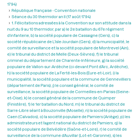
1794)
République française - Convention nationale
Séance du 30 thermidor an II (17 août 1794)
1. Félicitations adressées à la Convention sur son attitude dans la
nuit du 9 au 10 thermidor, par a) le 2e bataillon du 67e régiment
d’infanterie, b) la société populaire de Cassaigne (Gers), c) la
société républicaine de L’Isle-Jourdain (Gers), d) la municipalité, le
comité de surveillance et la société populaire de Montrevel (Ain),
e) le tribunal du district de Melle (Deux-Sèvres), f) le tribunal
criminel du département de Charente-Inférieure, g) la société
populaire de Vallon-sur-Ardèche (ci-devant Pont d’Arc, Ardèche),
h) la société populaire de La Ferté-les-Bois (Eure-et-Loir), i) la
municipalité, la société populaire et la commune de Gennevilliers
(département de Paris), j) le conseil général, le comité de
surveillance, la société populaire de Cormeilles-en-Parisis (Seine-
et-Oise), k) le conseil général de la commune de Quimper
(Finistère), 1) le 1er bataillon du Nord, m) le tribunal du district de
Sarre-Libre séant à Bouzonville (Moselle), n) la société populaire de
Caen (Calvados), o) la société populaire de Pamiers (Ariège), p) les
administrateurs et l’agent national du district de Pamiers, q) la
société populaire de Belvédère (Saône-et-Loire), r) le comité de
surveillance de la commune d’Auvillar (Lot-et-Garonne), s) les