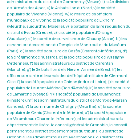
administrateurs du district de Commercy (Meuse), t) la 4e division
de l’Armée des Alpes, u) le 4e bataillon du Nord, v) la société
populaire de Vivonne (Vienne), w) le maire et les officiers
municipaux de Vivonne, x) la société populaire de Lixheim
(Meurthe, aujourd’hui Moselle), y) le bataillon de la lre réquisition du
district d’Evaux (Creuse), z) la société populaire d’Orange
(Vaucluse), a') le comité de surveillance de Chauny (Aisne), b') les
canonniers des sections du Temple, de Montreuil et du Muséum
(Paris), c') la société populaire de Cozès (Charente-Inférieure), d')
le 9e régiment de hussards, e') la société populaire de Wassigny
(Ardennes), f') les administrateurs du district de Carentan
(Manche), g') le 3e bataillon de la Nièvre, Armée de Brest, h') les
officiers de santé et les malades de l’hôpital militaire de Clermont-
Oise, i') la société populaire de Chinon (Indre-et-Loire), j') la société
populaire de Laurent-Médoc (Bec d’Ambès), k') la société populaire
de Lamarche (Vosges), 1') la société populaire de Douarnenez
(Finistère), m') les administrateurs du district de Mont-de-Marsan
(Landes), n') la commune de Chaligny (Meurthe), o') la société
populaire de Genis (Charente-Inférieure), p') la société populaire
de Mirambeau (Charente-Inférieure), et les administrateurs du
département de l’Isère, le conseil général de Grenoble, le conseil
permanent du district et les membres du tribunal du district de
Grenoble, les administrateurs et l’agent national du district et la