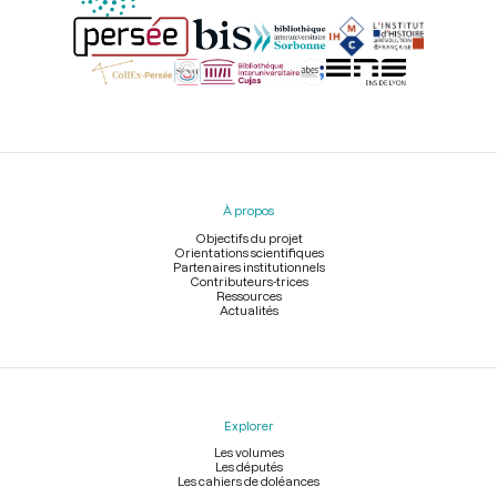
Menu
du
pied
À propos
de
page
Objectifs du projet
Orientations scientifiques
Partenaires institutionnels
Contributeurs-trices
Ressources
Actualités
Explorer
Les volumes
Les députés
Les cahiers de doléances