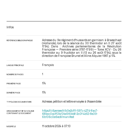
Infos
Adresse du 9e régiment d'hussards en garnison à Braeschael
RÉFÉRENCE BIBLIOGRAPHIQUE
(Hollande), lors de la séance du 30 thermidor an II (17 août
1794). Dans : Archives parlementaires de la Révolution
Française — Première série (1787-1799) — Tome XCV - Du 26
thermidor au 9 fructidor an II (13 au 26 août 1794)
, sous la
direction de Françoise Brunel et Aline Alquier. 1987. p. 174.
Français
LANGUE PRINCIPALE
1
NOMBRE DE PAGES
174
PREMIÈRE PAGE
174
DERNIÈRE PAGE
Adresse, pétition et lettre envoyée à l’Assemblée
TYPOLOGIE DOCUMENTAIRE
https://iiif.persee.fr/b0e2cf11-597c-427d-8ac7-
URI DU MANIFEST IIIF DU VOLUME
CONTENANT LE DOCUMENT
68bcc0acf13b/0bd96bb8-2c0f-4b53-8e39-
6b136c0e6ec8/manifest
11 octobre 2024 à 07:13
MODIFIÉ LE