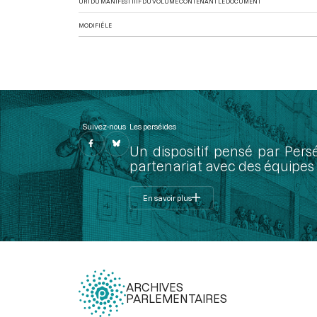
URI DU MANIFEST IIIF DU VOLUME CONTENANT LE DOCUMENT
MODIFIÉ LE
Suivez-nous
Les perséides
Un dispositif pensé par Pers
partenariat avec des équipes 
En savoir plus
ARCHIVES
PARLEMENTAIRES