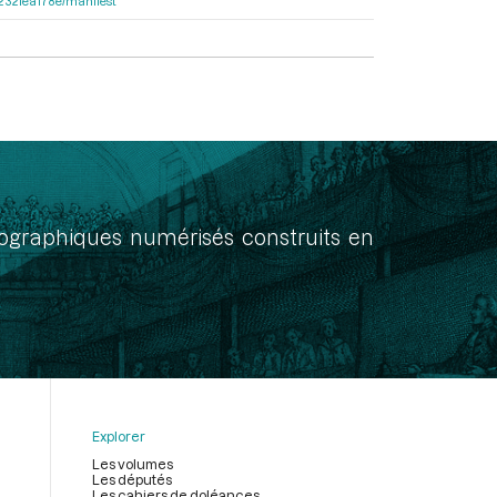
ea232fea178e/manifest
onographiques numérisés construits en
Explorer
Les volumes
Les députés
Les cahiers de doléances