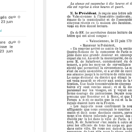
rgés de
 23 juin
ul
oire du
isse le
23 juin