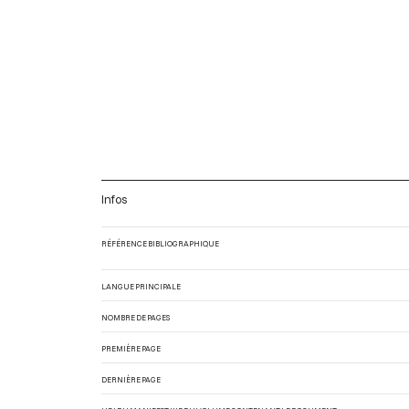
Infos
RÉFÉRENCE BIBLIOGRAPHIQUE
LANGUE PRINCIPALE
NOMBRE DE PAGES
PREMIÈRE PAGE
DERNIÈRE PAGE