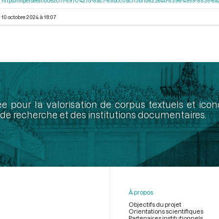
https://iiif.persee.fr/b0e2cf11-597c-427d-8ac7-68bcc0acf13b/1b623e4b-839e-4959-8835-
10 octobre 2024 à 18:07
ée pour la valorisation de corpus textuels et ic
de recherche et des institutions documentaires.
À propos
Objectifs du projet
Orientations scientifiques
Partenaires institutionnels