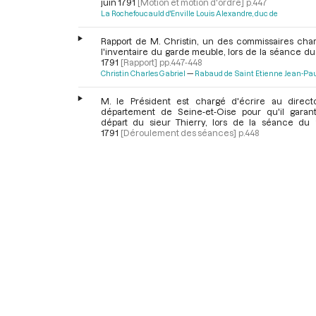
juin 1791
[Motion et motion d'ordre]
p.447
La Rochefoucauld d'Enville Louis Alexandre, duc de
Rapport de M. Christin, un des commissaires cha
l'inventaire du garde meuble, lors de la séance du
1791
[Rapport]
pp.447-448
Christin Charles Gabriel
Rabaud de Saint Etienne Jean-Pa
M. le Président est chargé d'écrire au direct
département de Seine-et-Oise pour qu'il garant
départ du sieur Thierry, lors de la séance du 
1791
[Déroulement des séances]
p.448