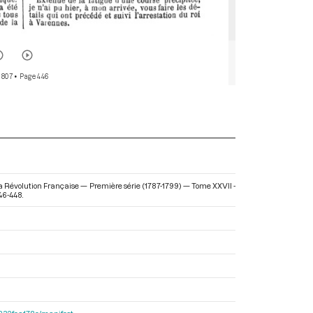
 807
• Page 446
 la Révolution Française — Première série (1787-1799) — Tome XXVII -
46-448.