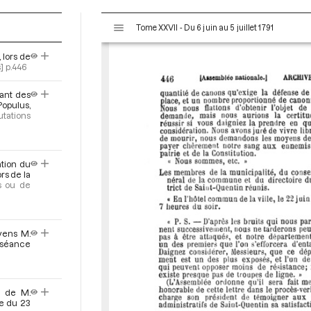
V
Tome XXVII - Du 6 juin au 5 juillet 1791
i
s
 lors de
u
]
p.446
a
l
ant des
Populus,
i
utations
s
e
u
r
ation du
rs de la
M
s ou de
i
r
a
yens M.
d
a séance
o
r
s de M.
ce du 23