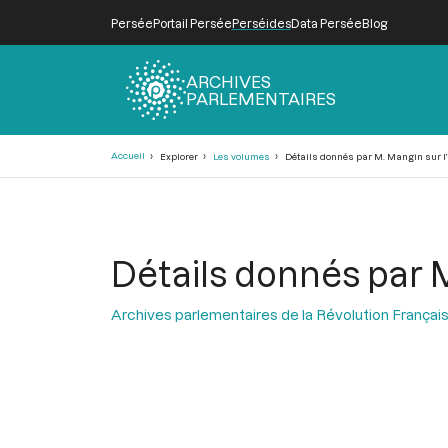
Persée
Portail Persée
Perséides
Data Persée
Blog
ARCHIVES
PARLEMENTAIRES
Fil
Accueil
Explorer
Les volumes
Détails donnés par M. Mangin sur l’
d'Ariane
Détails donnés par M
Archives parlementaires de la Révolution Françai