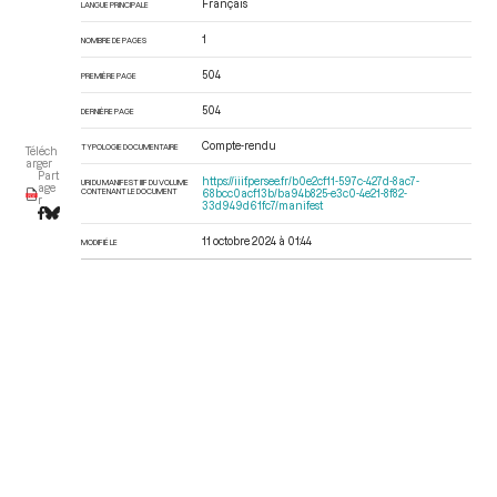
Français
LANGUE PRINCIPALE
1
NOMBRE DE PAGES
504
PREMIÈRE PAGE
504
DERNIÈRE PAGE
Compte-rendu
TYPOLOGIE DOCUMENTAIRE
Téléch
arger
Part
https://iiif.persee.fr/b0e2cf11-597c-427d-8ac7-
URI DU MANIFEST IIIF DU VOLUME
age
CONTENANT LE DOCUMENT
68bcc0acf13b/ba94b825-e3c0-4e21-8f82-
r
33d949d61fc7/manifest
11 octobre 2024 à 01:44
MODIFIÉ LE