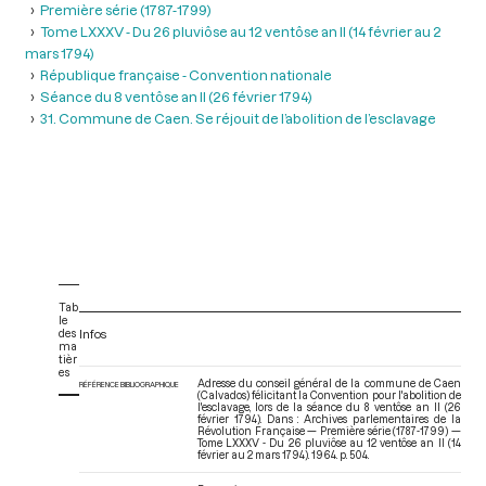
Première série (1787-1799)
Tome LXXXV - Du 26 pluviôse au 12 ventôse an II (14 février au 2
mars 1794)
République française - Convention nationale
Séance du 8 ventôse an II (26 février 1794)
31. Commune de Caen. Se réjouit de l’abolition de l’esclavage
Tab
le
des
Infos
ma
tièr
es
Adresse du conseil général de la commune de Caen
RÉFÉRENCE BIBLIOGRAPHIQUE
(Calvados) félicitant la Convention pour l'abolition de
l'esclavage, lors de la séance du 8 ventôse an II (26
février 1794). Dans : Archives parlementaires de la
Révolution Française — Première série (1787-1799) —
Tome LXXXV - Du 26 pluviôse au 12 ventôse an II (14
février au 2 mars 1794)
. 1964. p. 504.