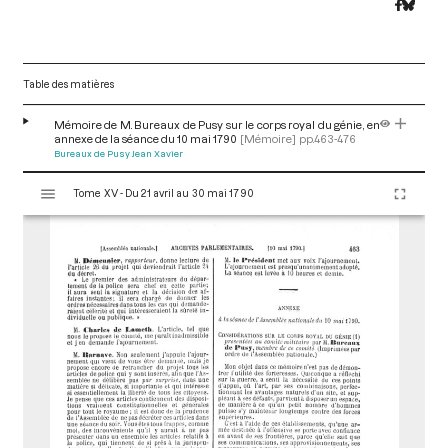
Table des matières
Mémoire de M. Bureaux de Pusy sur le corps royal du génie, en
annexe de la séance du 10 mai 1790
[Mémoire]
pp.463-476
Bureaux de Pusy Jean Xavier
V
Tome XV - Du 21 avril au 30 mai 1790
i
s
u
a
l
i
s
e
u
r
M
i
r
a