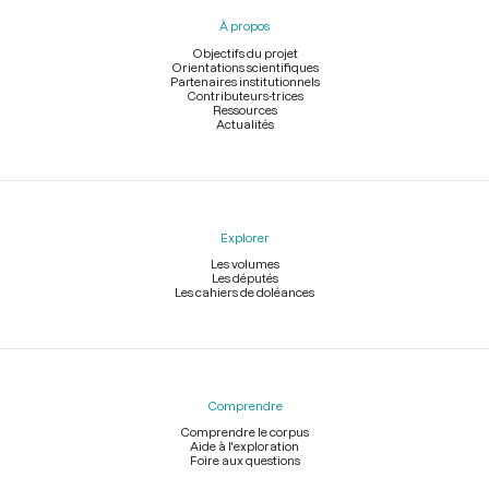
pied
À propos
de
page
Objectifs du projet
Orientations scientifiques
Partenaires institutionnels
Contributeurs-trices
Ressources
Actualités
Explorer
Les volumes
Les députés
Les cahiers de doléances
Comprendre
Comprendre le corpus
Aide à l'exploration
Foire aux questions