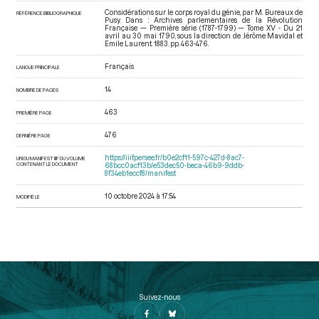
Considérations sur le corps royal du génie, par M. Bureaux de
RÉFÉRENCE BIBLIOGRAPHIQUE
Pusy. Dans : Archives parlementaires de la Révolution
Française — Première série (1787-1799) — Tome XV - Du 21
avril au 30 mai 1790
, sous la direction de Jérôme Mavidal et
Emile Laurent. 1883. pp. 463-476.
Français
LANGUE PRINCIPALE
14
NOMBRE DE PAGES
463
PREMIÈRE PAGE
476
DERNIÈRE PAGE
https://iiif.persee.fr/b0e2cf11-597c-427d-8ac7-
URI DU MANIFEST IIIF DU VOLUME
CONTENANT LE DOCUMENT
68bcc0acf13b/e53dec50-beca-46b9-9ddb-
8f34eb1eccf8/manifest
10 octobre 2024 à 17:54
MODIFIÉ LE
Suivez-nous