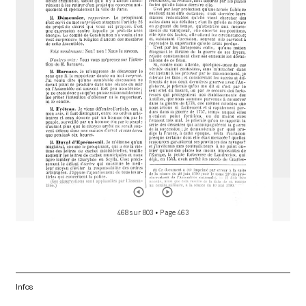
d
o
r
468 sur 803
• Page 463
Infos