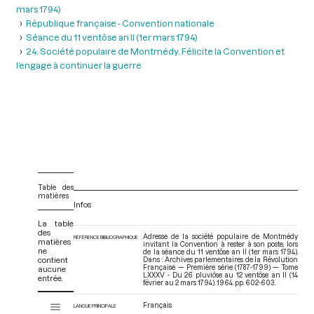
mars 1794)
République française - Convention nationale
Séance du 11 ventôse an II (1er mars 1794)
24. Société populaire de Montmédy. Félicite la Convention et
l’engage à continuer la guerre
Table des
matières
Infos
La table
des
Adresse de la société populaire de Montmédy
RÉFÉRENCE BIBLIOGRAPHIQUE
matières
invitant la Convention à rester à son poste, lors
ne
de la séance du 11 ventôse an II (1er mars 1794).
contient
Dans : Archives parlementaires de la Révolution
Française — Première série (1787-1799) — Tome
aucune
LXXXV - Du 26 pluviôse au 12 ventôse an II (14
entrée.
février au 2 mars 1794)
. 1964. pp. 602-603.
V
Français
Tome LXXXV - Du 26 pluviôse au 12 ventôse an II (14 février au 2 mars 17
LANGUE PRINCIPALE
i