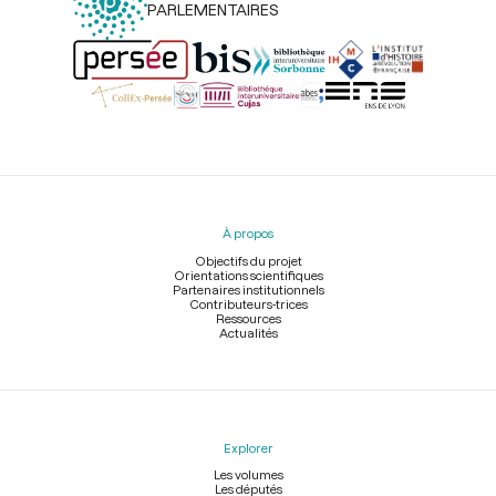
PARLEMENTAIRES
Menu
du
pied
À propos
de
page
Objectifs du projet
Orientations scientifiques
Partenaires institutionnels
Contributeurs-trices
Ressources
Actualités
Explorer
Les volumes
Les députés