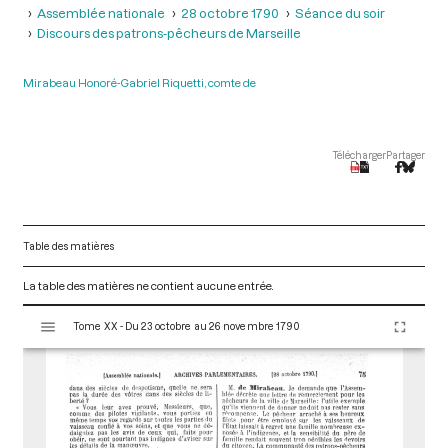
Assemblée nationale
28 octobre 1790
Séance du soir
Discours des patrons-pêcheurs de Marseille
Mirabeau Honoré-Gabriel Riquetti, comte de
Télécharger
Partager
Table des matières
La table des matières ne contient aucune entrée.
V
Tome XX - Du 23 octobre au 26 novembre 1790
i
s
u
a
l
i
s