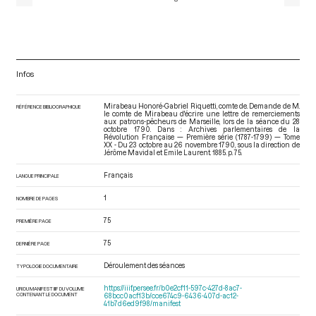
Infos
Mirabeau Honoré-Gabriel Riquetti, comte de. Demande de M.
RÉFÉRENCE BIBLIOGRAPHIQUE
le comte de Mirabeau d'écrire une lettre de remerciements
aux patrons-pêcheurs de Marseille, lors de la séance du 28
octobre 1790. Dans : Archives parlementaires de la
Révolution Française — Première série (1787-1799) — Tome
XX - Du 23 octobre au 26 novembre 1790
, sous la direction de
Jérôme Mavidal et Emile Laurent. 1885. p. 75.
Français
LANGUE PRINCIPALE
1
NOMBRE DE PAGES
75
PREMIÈRE PAGE
75
DERNIÈRE PAGE
Déroulement des séances
TYPOLOGIE DOCUMENTAIRE
https://iiif.persee.fr/b0e2cf11-597c-427d-8ac7-
URI DU MANIFEST IIIF DU VOLUME
CONTENANT LE DOCUMENT
68bcc0acf13b/cce674c9-6436-407d-ac12-
41b7d6ed9f98/manifest