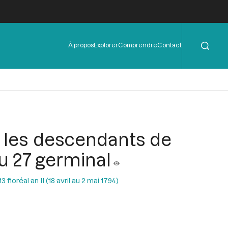
Rechercher
Menu
À propos
Explorer
Comprendre
Contact
de
l'en-
tête
t les descendants de
 du 27 germinal
floréal an II (18 avril au 2 mai 1794)