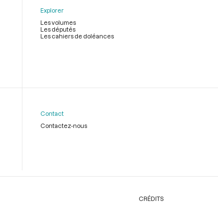
Explorer
Les volumes
Les députés
Les cahiers de doléances
Contact
Contactez-nous
CRÉDITS