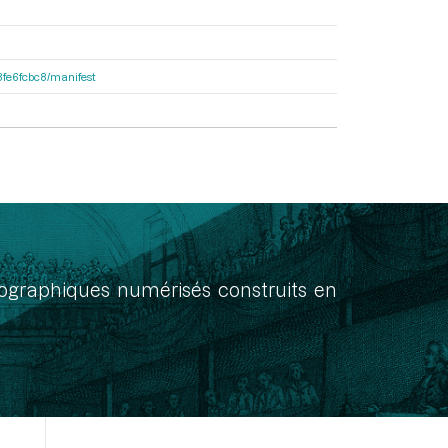
e8fe6fcbc8/manifest
onographiques numérisés construits en