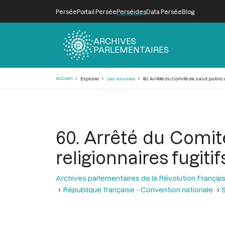
Persée
Portail Persée
Perséides
Data Persée
Blog
ARCHIVES
PARLEMENTAIRES
Fil
Accueil
Explorer
Les volumes
60. Arrêté du Comité de salut public 
d'Ariane
60. Arrêté du Comit
religionnaires fugiti
Archives parlementaires de la Révolution Françai
République française - Convention nationale
S