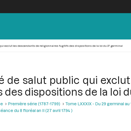
qui exclut les descendants de religionnaires fugitifs des dispositions de la loi du 27 germinal
é de salut public qui exclu
fs des dispositions de la loi
se
Première série (1787-1799)
Tome LXXXIX - Du 29 germinal au 13 
éance du 8 floréal an II (27 avril 1794 )