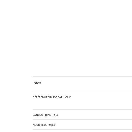
Infos
RÉFÉRENCE BIBLIOGRAPHIQUE
LANGUE PRINCIPALE
NOMBRE DE PAGES