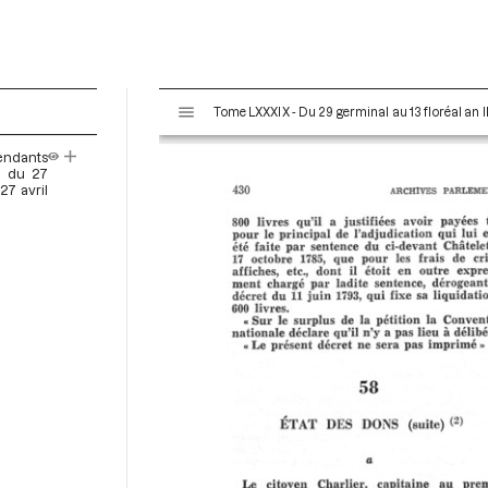
V
Tome LXXXIX - Du 29 germinal au 13 floréal an II
i
s
cendants
u
oi du 27
a
27 avril
l
i
s
e
u
r
M
i
r
a
d
o