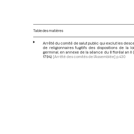
Table des matières
Arrêté du comité de salut public qui exclut les des
de religionnaires fugitifs des dispositions de la l
germinal, en annexe de la séance du 8 floréal an II (
1794)
[Arrêté des comités de l’Assemblée]
p.430