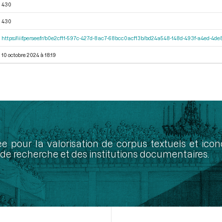
430
430
https://iiif.persee.fr/b0e2cf11-597c-427d-8ac7-68bcc0acf13b/bd24a548-148d-493f-a4ed-4d
10 octobre 2024 à 18:19
ée pour la valorisation de corpus textuels et ic
de recherche et des institutions documentaires.