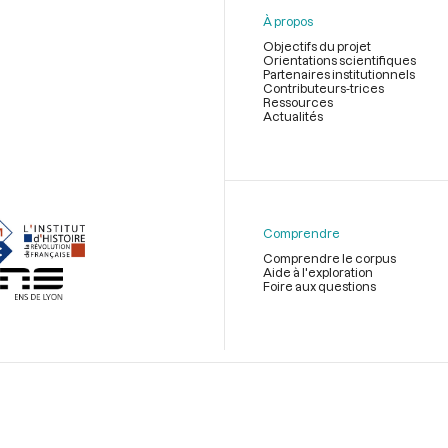
À propos
Objectifs du projet
Orientations scientifiques
Partenaires institutionnels
Contributeurs-trices
Ressources
Actualités
Menu
du
pied
de
Comprendre
page
Comprendre le corpus
Aide à l'exploration
Foire aux questions