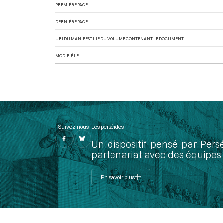
PREMIÈRE PAGE
DERNIÈRE PAGE
URI DU MANIFEST IIIF DU VOLUME CONTENANT LE DOCUMENT
MODIFIÉ LE
Suivez-nous
Les perséides
Un dispositif pensé par Pers
partenariat avec des équipes 
En savoir plus