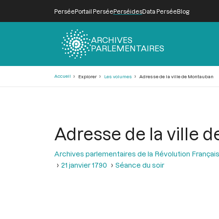
Persée
Portail Persée
Perséides
Data Persée
Blog
ARCHIVES
PARLEMENTAIRES
Fil
Accueil
Explorer
Les volumes
Adresse de la ville de Montauban
d'Ariane
Adresse de la ville
Archives parlementaires de la Révolution Françai
21 janvier 1790
Séance du soir