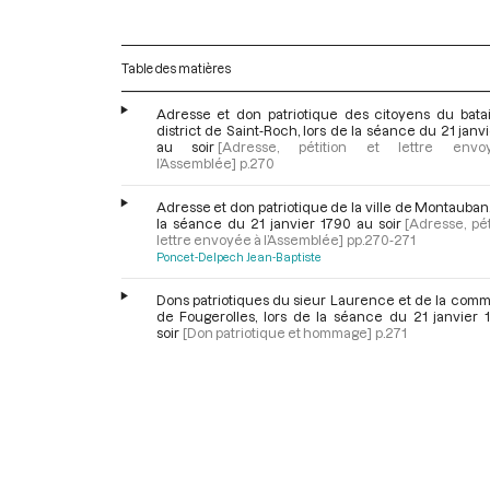
Table des matières
Adresse et don patriotique des citoyens du batai
district de Saint-Roch, lors de la séance du 21 janv
au soir
[Adresse, pétition et lettre env
l’Assemblée]
p.270
Adresse et don patriotique de la ville de Montauban,
la séance du 21 janvier 1790 au soir
[Adresse, pét
lettre envoyée à l’Assemblée]
pp.270-271
Poncet-Delpech Jean-Baptiste
Dons patriotiques du sieur Laurence et de la com
de Fougerolles, lors de la séance du 21 janvier 
soir
[Don patriotique et hommage]
p.271