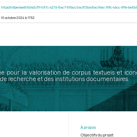
https://iiif.persee.fr/b0e2cf11-597c-427d-8ac7-68bcc0acf13b/a8ac16ec-91fc-4bcc-9f1e-be
10 octobre 2024 à 17:52
ée pour la valorisation de corpus textuels et ic
de recherche et des institutions documentaires.
À propos
Objectifs du projet