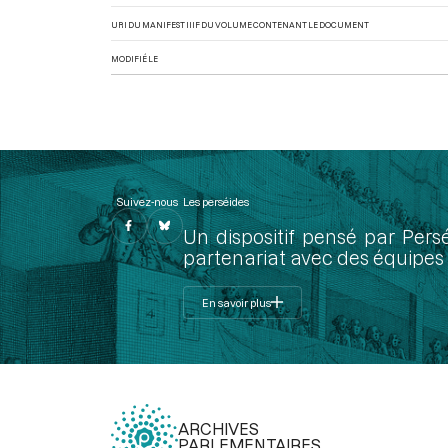
URI DU MANIFEST IIIF DU VOLUME CONTENANT LE DOCUMENT
MODIFIÉ LE
Suivez-nous
Les perséides
Un dispositif pensé par Pers
partenariat avec des équipes 
En savoir plus
ARCHIVES
PARLEMENTAIRES