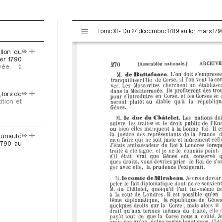
V
Tome XI - Du 24 décembre 1789 au 1er mars 179
i
s
llon du
u
ier 1790
a
oyée à
l
i
 lors de
s
ition et
e
u
r
munauté
M
1790 au
i
r
a
d
o
r