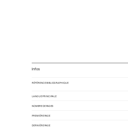
Infos
RÉFÉRENCE BIBLIOGRAPHIQUE
LANGUE PRINCIPALE
NOMBRE DE PAGES
PREMIÈRE PAGE
DERNIÈRE PAGE