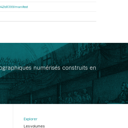
6b942b8399/manifest
onographiques numérisés construits en
Explorer
Les volumes