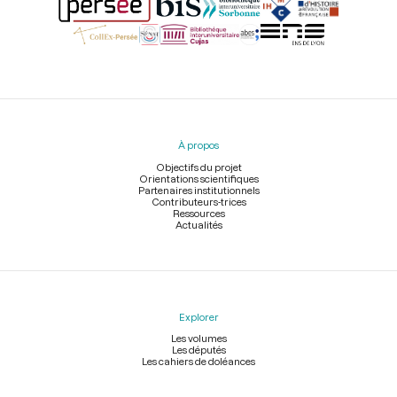
Menu
du
pied
À propos
de
page
Objectifs du projet
Orientations scientifiques
Partenaires institutionnels
Contributeurs-trices
Ressources
Actualités
Explorer
Les volumes
Les députés
Les cahiers de doléances