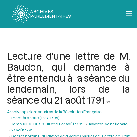
ARCHIVES
PARLEMENTAIRES
Fil
d'Ariane
Lecture d'une lettre de M.
Baudon, qui demande à
être entendu à la séance du
lendemain, lors de la
séance du 21 août 1791
Archives parlementaires de la Révolution Française
Première série (1787-1799)
Tome XXIX - Du 29 juillet au 27 août 1791.
Assemblée nationale
21 août 1791
Décret portant liquidation de diverses parties de la dette de l’Etat