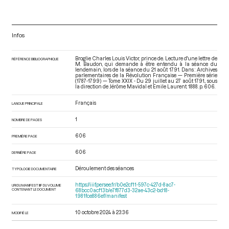
Infos
Broglie Charles Louis Victor, prince de. Lecture d'une lettre de
RÉFÉRENCE BIBLIOGRAPHIQUE
M. Baudon, qui demande à être entendu à la séance du
lendemain, lors de la séance du 21 août 1791. Dans : Archives
parlementaires de la Révolution Française — Première série
(1787-1799) — Tome XXIX - Du 29 juillet au 27 août 1791.
, sous
la direction de Jérôme Mavidal et Emile Laurent. 1888. p. 606.
Français
LANGUE PRINCIPALE
1
NOMBRE DE PAGES
606
PREMIÈRE PAGE
606
DERNIÈRE PAGE
Déroulement des séances
TYPOLOGIE DOCUMENTAIRE
https://iiif.persee.fr/b0e2cf11-597c-427d-8ac7-
URI DU MANIFEST IIIF DU VOLUME
CONTENANT LE DOCUMENT
68bcc0acf13b/e7f877d3-32ae-43c2-bd18-
1981fce886ef/manifest
10 octobre 2024 à 23:36
MODIFIÉ LE