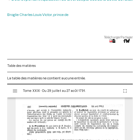
Broglie Charles Louis Victor, prince de
Télécharger
Partager
Table des matières
La table des matières ne contient aucune entrée.
V
Tome XXIX - Du 29 juillet au 27 août 1791.
i
s
u
a
l
i
s
e