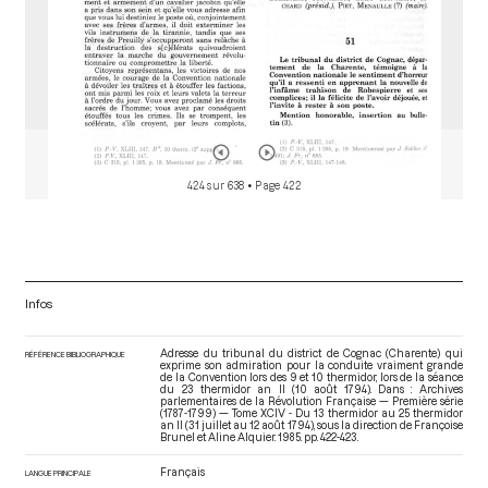
424 sur 638
• Page 422
Infos
Adresse du tribunal du district de Cognac (Charente) qui
RÉFÉRENCE BIBLIOGRAPHIQUE
exprime son admiration pour la conduite vraiment grande
de la Convention lors des 9 et 10 thermidor, lors de la séance
du 23 thermidor an II (10 août 1794). Dans : Archives
parlementaires de la Révolution Française — Première série
(1787-1799) — Tome XCIV - Du 13 thermidor au 25 thermidor
an II (31 juillet au 12 août 1794)
, sous la direction de Françoise
Brunel et Aline Alquier. 1985. pp. 422-423.
Français
LANGUE PRINCIPALE