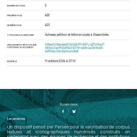
2
NOMBRE DE PAGES
422
PREMIÈRE PAGE
423
DERNIÈRE PAGE
Adresse, pétition et lettre envoyée à l’Assemblée
TYPOLOGIE DOCUMENTAIRE
https://iiif.persee.fr/b0e2cf11-597c-427d-8ac7-
URI DU MANIFEST IIIF DU VOLUME
CONTENANT LE DOCUMENT
68bcc0acf13b/85d39319-c2db-4a3d-8ce3-
4251dac0dc9e/manifest
11 octobre 2024 à 07:10
MODIFIÉ LE
Suivez-nous
Les perséides
Un dispositif pensé par Persée pour la valorisation de corpus
textuels et iconographiques numérisés construits en
partenariat avec des équipes de recherche et des institutions