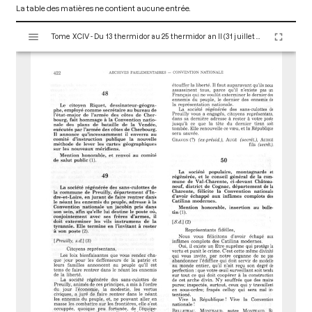
La table des matières ne contient aucune entrée.
V
Tome XCIV - Du 13 thermidor au 25 thermidor an II (31 juillet au 12 août 1794)
i
s
u
a
l
i
s
e
u
r
M
i
r
a
d
o
r