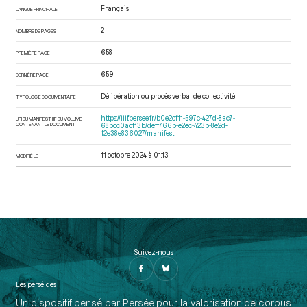
Français
LANGUE PRINCIPALE
2
NOMBRE DE PAGES
658
PREMIÈRE PAGE
659
DERNIÈRE PAGE
Délibération ou procès verbal de collectivité
TYPOLOGIE DOCUMENTAIRE
https://iiif.persee.fr/b0e2cf11-597c-427d-8ac7-
URI DU MANIFEST IIIF DU VOLUME
CONTENANT LE DOCUMENT
68bcc0acf13b/deff766b-e2ec-423b-8e2d-
12e38e836027/manifest
11 octobre 2024 à 01:13
MODIFIÉ LE
Suivez-nous
Les perséides
Un dispositif pensé par Persée pour la valorisation de corpus