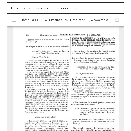
La table des matières ne contient aucune entrée.
V
Tome LXXX - Du 4 Frimaire au 15 Frimaire an II (24 novembre au 5 Décembre 1793)
i
s
u
a
l
i
s
e
u
r
M
i
r
a
d
o
r