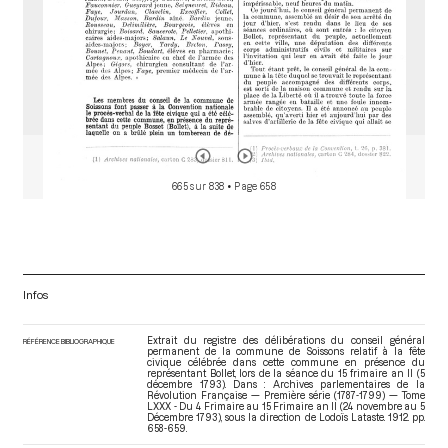
665 sur 838
• Page 658
Infos
Extrait du registre des délibérations du conseil général
RÉFÉRENCE BIBLIOGRAPHIQUE
permanent de la commune de Soissons relatif à la fête
civique célébrée dans cette commune en présence du
représentant Bollet, lors de la séance du 15 frimaire an II (5
décembre 1793). Dans : Archives parlementaires de la
Révolution Française — Première série (1787-1799) — Tome
LXXX - Du 4 Frimaire au 15 Frimaire an II (24 novembre au 5
Décembre 1793)
, sous la direction de Lodoïs Lataste. 1912. pp.
658-659.