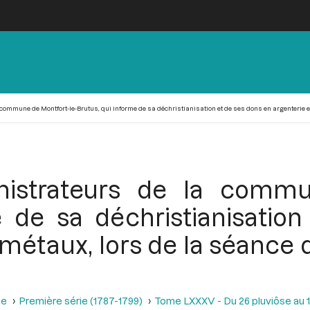
mmune de Montfort-le-Brutus, qui informe de sa déchristianisation et de ses dons en argenterie et di
istrateurs de la commu
e de sa déchristianisatio
 métaux, lors de la séance d
se
Première série (1787-1799)
Tome LXXXV - Du 26 pluviôse au 12 