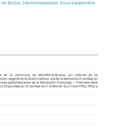
t-le-Brutus. Déchristianisation. Envoi d’argenterie
rs de la commune de Montfort-le-Brutus, qui informe de sa
ons en argenterie et divers métaux, lors de la séance du 6 ventôse an
Archives parlementaires de la Révolution Française — Première série
 26 pluviôse au 12 ventôse an II (14 février au 2 mars 1794)
. 1964. p.