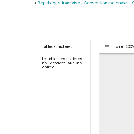
République française - Convention nationale
S
V
Table des matières
i
s
La table des matières
u
ne contient aucune
entrée.
a
l
i
s
e
u
r
M
i
r
a