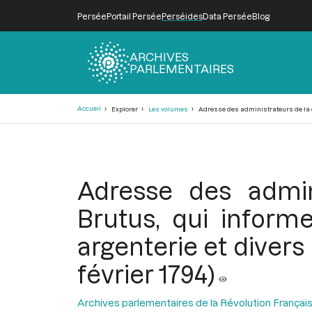
Persée
Portail Persée
Perséides
Data Persée
Blog
ARCHIVES
PARLEMENTAIRES
Fil
Accueil
Explorer
Les volumes
Adresse des administrateurs de la co
d'Ariane
Adresse des admin
Brutus, qui inform
argenterie et divers
février 1794)
Archives parlementaires de la Révolution Françai