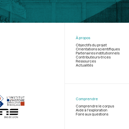
À propos
Objectifs du projet
Orientations scientifiques
Partenaires institutionnels
Contributeurs-trices
Ressources
Actualités
Menu
du
pied
de
Comprendre
page
Comprendre le corpus
Aide à l'exploration
Foire aux questions