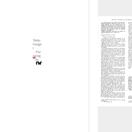
d
o
r
Téléc
harge
r
Par
tag
er