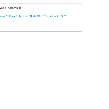
voyée à l’Assemblée
11-597c-427d-8ac7-68bcc0acf13b/ba94b825-e3c0-4e21-8f82-