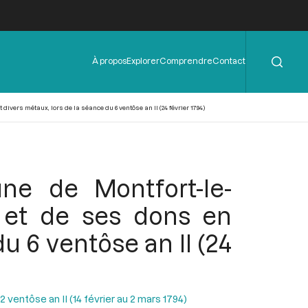
Rechercher
Menu
À propos
Explorer
Comprendre
Contact
de
l'en-
tête
vers métaux, lors de la séance du 6 ventôse an II (24 février 1794)
ne de Montfort-le-
n et de ses dons en
u 6 ventôse an II (24
ventôse an II (14 février au 2 mars 1794)