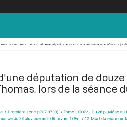
de douze membres au convoi funèbre du député Thomas, lors de la séance du 28 pluviôse an II (16 fév
 d'une députation de douz
omas, lors de la séance du 
se
Première série (1787-1799)
Tome LXXXV - Du 26 pluviôse au 12 
éance du 28 pluviôse an II (16 février 1794)
42. Mort du représen