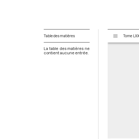
V
Table des matières
i
s
La table des matières ne
u
contient aucune entrée.
a
l
i
s
e
u
r
M
i
r
a
d
o