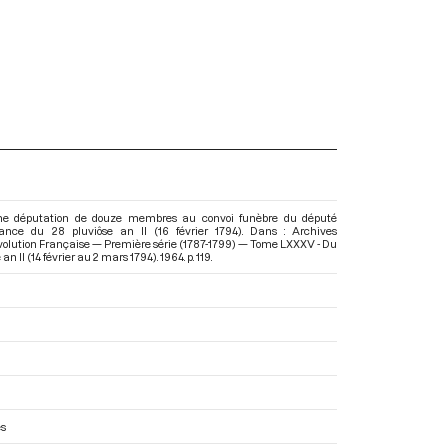
une députation de douze membres au convoi funèbre du député
ance du 28 pluviôse an II (16 février 1794). Dans : Archives
volution Française — Première série (1787-1799) — Tome LXXXV - Du
an II (14 février au 2 mars 1794)
. 1964. p. 119.
es