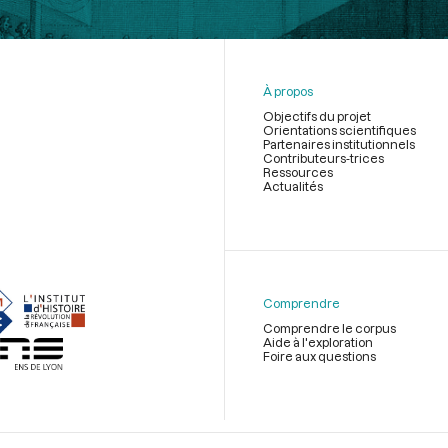
À propos
Objectifs du projet
Orientations scientifiques
Partenaires institutionnels
Contributeurs-trices
Ressources
Actualités
Menu
du
pied
de
Comprendre
page
Comprendre le corpus
Aide à l'exploration
Foire aux questions