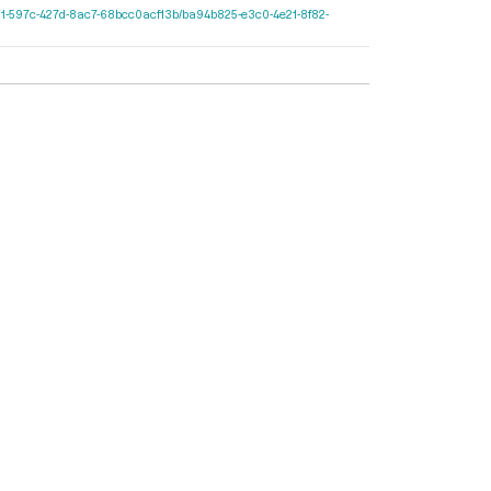
0e2cf11-597c-427d-8ac7-68bcc0acf13b/ba94b825-e3c0-4e21-8f82-