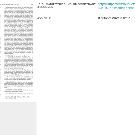
https://iiif.persee.fr/b
URI DU MANIFEST IIIF DU VOLUME CONTENANT
LE DOCUMENT
33d949d61fc7/manifest
11 octobre 2024 à 01:34
MODIFIÉ LE