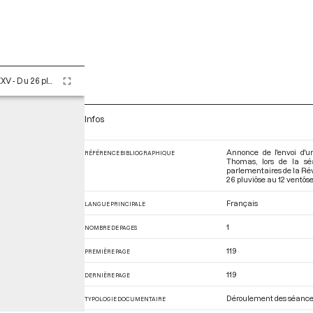
Tome LXXXV - Du 26 pluviôse au 12 ventôse an II (14 février au 2 mars 1794)
Infos
Annonce de l'envoi d'
RÉFÉRENCE BIBLIOGRAPHIQUE
Thomas, lors de la sé
parlementaires de la Ré
26 pluviôse au 12 ventôse 
Français
LANGUE PRINCIPALE
1
NOMBRE DE PAGES
119
PREMIÈRE PAGE
119
DERNIÈRE PAGE
Déroulement des séanc
TYPOLOGIE DOCUMENTAIRE