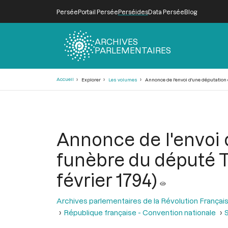
Persée
Portail Persée
Perséides
Data Persée
Blog
ARCHIVES
PARLEMENTAIRES
Fil
Accueil
Explorer
Les volumes
Annonce de l'envoi d'une députation 
d'Ariane
Annonce de l'envoi
funèbre du député Th
février 1794)
Archives parlementaires de la Révolution Françai
République française - Convention nationale
S