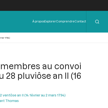
Rechercher
Menu
À propos
Explorer
Comprendre
Contact
de
l'en-
tête
rier 1794)
e membres au convoi
28 pluviôse an II (16
ventôse an II (14 février au 2 mars 1794)
tant Thomas