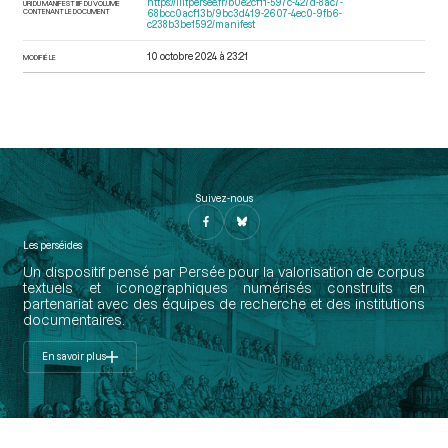
https://iiif.persee.fr/b0e2cf11-597c-427d-8ac7-
URI DU MANIFEST IIIF DU VOLUME
CONTENANT LE DOCUMENT
68bcc0acf13b/9bc3d419-2607-4ec0-9fb6-
c238b3be1592/manifest
10 octobre 2024 à 23:21
MODIFIÉ LE
Suivez-nous
Les perséides
Un dispositif pensé par Persée pour la valorisation de corpus
textuels et iconographiques numérisés construits en
partenariat avec des équipes de recherche et des institutions
documentaires.
En savoir plus