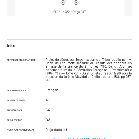
242 sur 782
• Page 237
Infos
Projet de décret sur l'organisation du Trésor public par M.
RÉFÉRENCE BIBLIOGRAPHIQUE
Briois de Beaumetz, membre du comité des finances, en
annexe de la séance du 21 juillet 1790. Dans : Archives
parlementaires de la Révolution Française — Première série
(1787-1799) — Tome XVII - Du 9 juillet au 12 aout 1790
, sous la
direction de Jérôme Mavidal et Emile Laurent. 1884. pp. 237-
248.
Français
LANGUE PRINCIPALE
12
NOMBRE DE PAGES
237
PREMIÈRE PAGE
248
DERNIÈRE PAGE
Projet de décret
TYPOLOGIE DOCUMENTAIRE