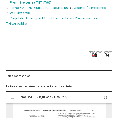
Première série (1787-1799)
Tome XVII - Du 9 juillet au 12 aout 1790
Assemblée nationale
21 juillet 1790
Projet de décret par M. de Beaumetz, sur l'organisation du
Trésor public
Télécharger
Partager
Table des matières
La table des matières ne contient aucune entrée.
V
Tome XVII - Du 9 juillet au 12 aout 1790
i
s
u
a