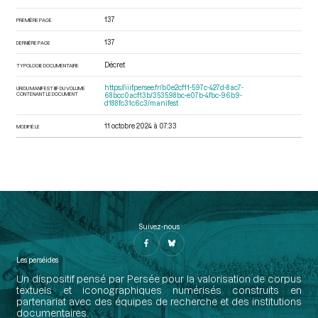
137
PREMIÈRE PAGE
137
DERNIÈRE PAGE
Décret
TYPOLOGIE DOCUMENTAIRE
https://iiif.persee.fr/b0e2cf11-597c-427d-8ac7-
URI DU MANIFEST IIIF DU VOLUME
CONTENANT LE DOCUMENT
68bcc0acf13b/353598bc-e07b-4fbc-96b9-
d188fc31c6c3/manifest
11 octobre 2024 à 07:33
MODIFIÉ LE
Suivez-nous
Les perséides
Un dispositif pensé par Persée pour la valorisation de corpus
textuels et iconographiques numérisés construits en
partenariat avec des équipes de recherche et des institutions
documentaires.