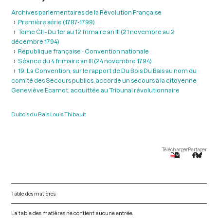
Archives parlementaires de la Révolution Française
Première série (1787-1799)
Tome CII - Du 1er au 12 frimaire an III (21 novembre au 2
décembre 1794)
République française - Convention nationale
Séance du 4 frimaire an III (24 novembre 1794)
19. La Convention, sur le rapport de Du Bois Du Bais au nom du
comité des Secours publics, accorde un secours à la citoyenne
Geneviève Ecamot, acquittée au Tribunal révolutionnaire
Dubois du Bais Louis Thibault
Télécharger
Partager
Table des matières
La table des matières ne contient aucune entrée.