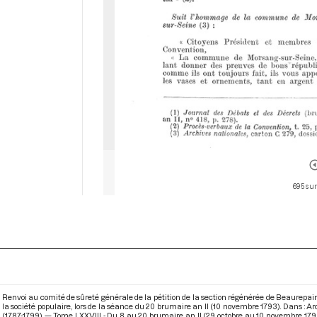
695 sur
Renvoi au comité de sûreté générale de la pétition de la section régénérée de Beaurepair
la société populaire, lors de la séance du 20 brumaire an II (10 novembre 1793). Dans : 
(1787-1799) — Tome LXXVIII - Du 8 au 20 brumaire an II (29 octobre au 10 novembre 179