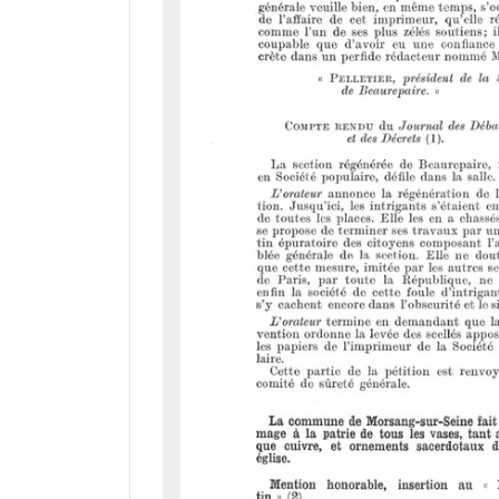
r
a
d
o
r