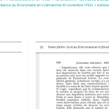
éance du 20 brumaire an II (dimanche 10 novembre 1793)
Adresse
V
Tome LXXVIII - Du 8 au 20 brumaire an II (29 o
i
s
u
a
l
i
s
e
u
r
M
i