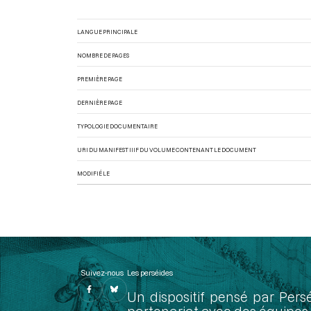
LANGUE PRINCIPALE
NOMBRE DE PAGES
PREMIÈRE PAGE
DERNIÈRE PAGE
TYPOLOGIE DOCUMENTAIRE
URI DU MANIFEST IIIF DU VOLUME CONTENANT LE DOCUMENT
MODIFIÉ LE
Suivez-nous
Les perséides
Un dispositif pensé par Pers