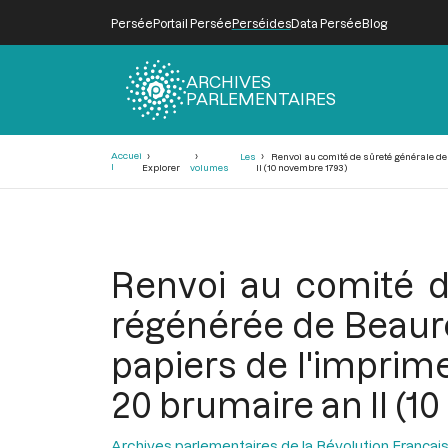
Persée
Portail Persée
Perséides
Data Persée
Blog
ARCHIVES
PARLEMENTAIRES
Fil
Accuei
Les
Renvoi au comité de sûreté générale de 
d'Ariane
l
Explorer
volumes
II (10 novembre 1793)
Renvoi au comité de
régénérée de Beaure
papiers de l'imprime
20 brumaire an II (1
Archives parlementaires de la Révolution Françai