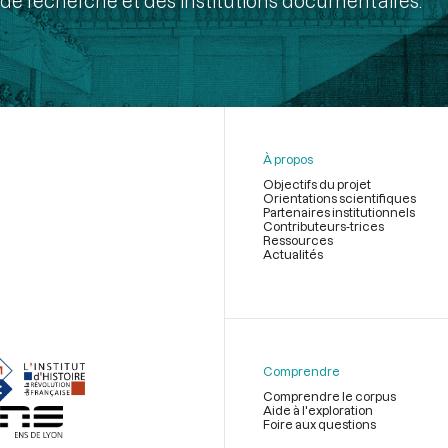
de recherche et des institutions documentaires.
À propos
Objectifs du projet
Orientations scientifiques
Partenaires institutionnels
Contributeurs-trices
Ressources
Actualités
Menu
du
pied
de
Comprendre
page
Comprendre le corpus
Aide à l'exploration
Foire aux questions