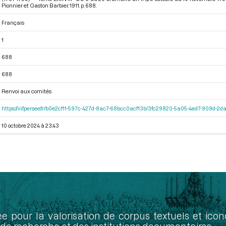
Pionnier et Gaston Barbier. 1911. p. 688.
Français
1
688
688
Renvoi aux comités
https://iiif.persee.fr/b0e2cf11-597c-427d-8ac7-68bcc0acf13b/3fc29820-5a05-4ed7-909d-
10 octobre 2024 à 23:43
ée pour la valorisation de corpus textuels et ic