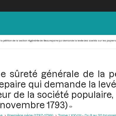
la pétition de la section régénérée de Beaurepaire qui demande la levée des scellés sur les papiers 
 sûreté générale de la pé
paire qui demande la levée
ur de la société populaire,
0 novembre 1793)
se
Première série (1787-1799)
Tome LXXVIII - Du 8 au 20 brumair