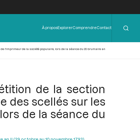
Rechercher
Menu
À propos
Explorer
Comprendre
Contact
de
l'en-
tête
de l'imprimeur de la société populaire, lors de la séance du 20 brumaire an
tition de la section
 des scellés sur les
 lors de la séance du
e an II (29 octobre au 10 novembre 1793)