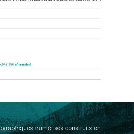
2dac5471694a/manifest
onographiques numérisés construits en