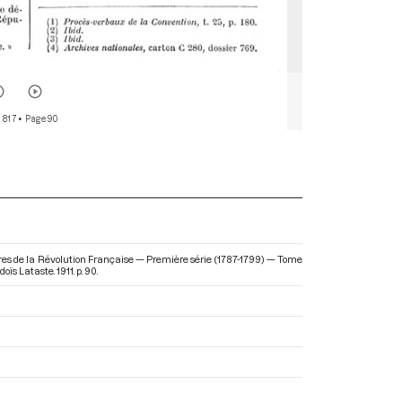
 817
• Page 90
res de la Révolution Française — Première série (1787-1799) — Tome
doïs Lataste. 1911. p. 90.