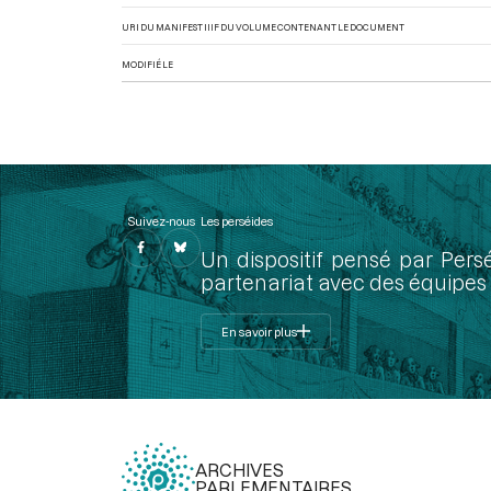
URI DU MANIFEST IIIF DU VOLUME CONTENANT LE DOCUMENT
MODIFIÉ LE
Suivez-nous
Les perséides
Un dispositif pensé par Pers
partenariat avec des équipes 
En savoir plus
ARCHIVES
PARLEMENTAIRES