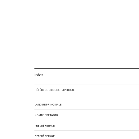
Infos
RÉFÉRENCE BIBLIOGRAPHIQUE
LANGUE PRINCIPALE
NOMBRE DE PAGES
PREMIÈRE PAGE
DERNIÈRE PAGE