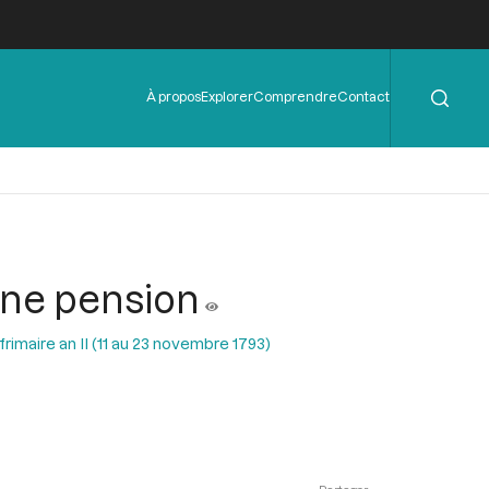
Rechercher
Menu
À propos
Explorer
Comprendre
Contact
de
l'en-
tête
une pension
rimaire an II (11 au 23 novembre 1793)