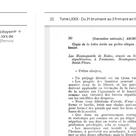
V
Tome LXXIX - Du 21 brumaire au 3 frimaire an I
i
s
 citoyen
u
 lors de
a
[Renvoi
l
i
s
e
u
r
M
i
r
a
d
o
r