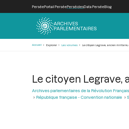
Persée
Portail Persée
Perséides
Data Persée
Blog
ARCHIVES
PARLEMENTAIRES
Fil
Accueil
Explorer
Les volumes
Le citoyen Legrave, ancien militair
d'Ariane
Le citoyen Legrave,
Archives parlementaires de la Révolution Françai
République française - Convention nationale
S