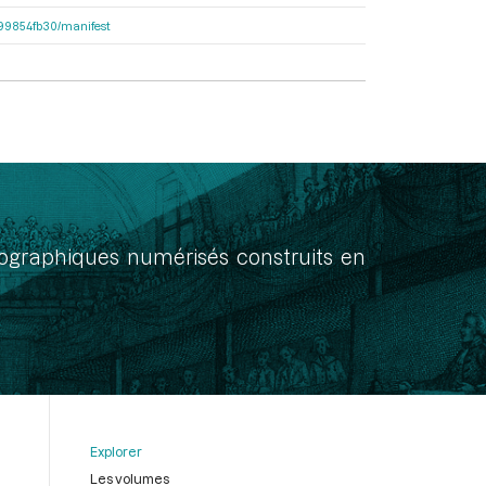
dc99854fb30/manifest
onographiques numérisés construits en
Explorer
Les volumes