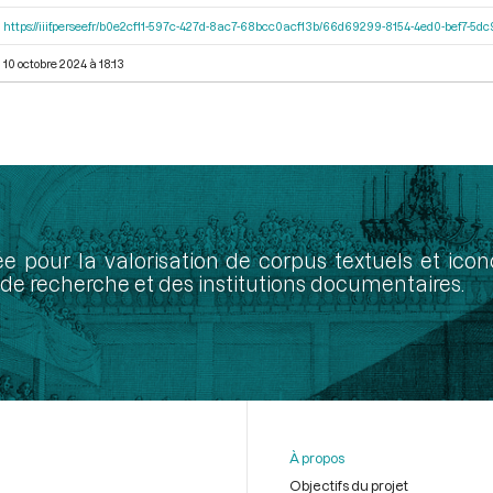
https://iiif.persee.fr/b0e2cf11-597c-427d-8ac7-68bcc0acf13b/66d69299-8154-4ed0-bef7-5
10 octobre 2024 à 18:13
ée pour la valorisation de corpus textuels et ic
de recherche et des institutions documentaires.
À propos
Objectifs du projet