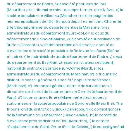
du département de l’Indre, o) la société populaire de Toul
(Meurthe), p) le tribunal criminel du département de la Nièvre, q) la
société populaire de Villedieu (Manche), r) la compagnie des
jeunes républicains de 12 à 15 ans du département de la Charente,
s) le tribunal criminel du département de la Mayenne, t) les
administrateurs du département d’Eure-et-Loir, u) ceux du
département de Seine-et-Marne, v) le comité de surveillance de
Ruffec (Charente), w) l’administration de district, le comité de
surveillance et la société populaire de Bellevue-les-Bains (Saône-
et-Loire), x) les administrateurs du département de l’Indre, y) ceux
du département du Bas-Rhin, z) les administrateurs et l’agent
national du district de Bergues-sur-Colme (Nord), a') les
administrateurs du département du Morbihan, b') le tribunal de
district, le conseil général et la société populaire de Vannes
(Morbihan), c') les conseil général, comité de surveillance et
directoire de district de la commune de Gentilly (département de
Paris), d') la commune d’Ernée (Mayenne) et les troupes y
stationnées, e') la société populaire de Gondreville (Meurthe), f') le
tribunal civil du district de Lisieux (Calvados), g') le conseil général
de la commune de Saint-Omer (Pas-de-Calais), h') le comité de
surveillance près de district de Toul (Meurthe), i') le comité
révolutionnaire de Saint-Omer (Pas-de-Calais), j') le conseil général