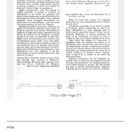
a
d
o
r
275 sur 638
• Page 273
Infos