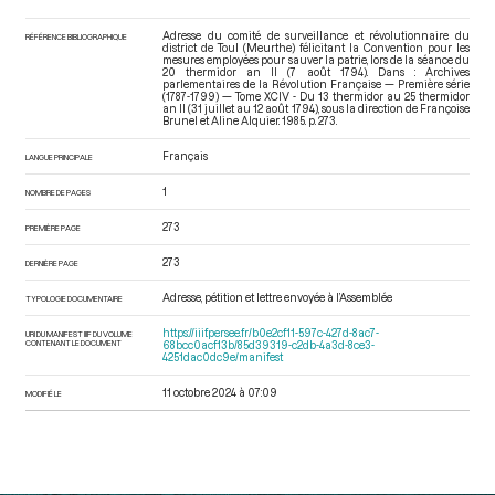
Adresse du comité de surveillance et révolutionnaire du
RÉFÉRENCE BIBLIOGRAPHIQUE
district de Toul (Meurthe) félicitant la Convention pour les
mesures employées pour sauver la patrie, lors de la séance du
20 thermidor an II (7 août 1794). Dans : Archives
parlementaires de la Révolution Française — Première série
(1787-1799) — Tome XCIV - Du 13 thermidor au 25 thermidor
an II (31 juillet au 12 août 1794)
, sous la direction de Françoise
Brunel et Aline Alquier. 1985. p. 273.
Français
LANGUE PRINCIPALE
1
NOMBRE DE PAGES
273
PREMIÈRE PAGE
273
DERNIÈRE PAGE
Adresse, pétition et lettre envoyée à l’Assemblée
TYPOLOGIE DOCUMENTAIRE
https://iiif.persee.fr/b0e2cf11-597c-427d-8ac7-
URI DU MANIFEST IIIF DU VOLUME
CONTENANT LE DOCUMENT
68bcc0acf13b/85d39319-c2db-4a3d-8ce3-
4251dac0dc9e/manifest
11 octobre 2024 à 07:09
MODIFIÉ LE