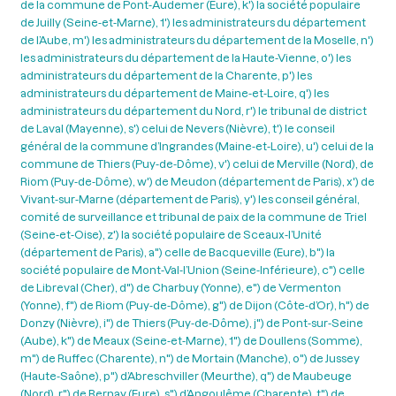
de la commune de Pont-Audemer (Eure), k') la société populaire
de Juilly (Seine-et-Marne), 1') les administrateurs du département
de l’Aube, m') les administrateurs du département de la Moselle, n')
les administrateurs du département de la Haute-Vienne, o') les
administrateurs du département de la Charente, p') les
administrateurs du département de Maine-et-Loire, q') les
administrateurs du département du Nord, r') le tribunal de district
de Laval (Mayenne), s') celui de Nevers (Nièvre), t') le conseil
général de la commune d’Ingrandes (Maine-et-Loire), u') celui de la
commune de Thiers (Puy-de-Dôme), v') celui de Merville (Nord), de
Riom (Puy-de-Dôme), w') de Meudon (département de Paris), x') de
Vivant-sur-Marne (département de Paris), y') les conseil général,
comité de surveillance et tribunal de paix de la commune de Triel
(Seine-et-Oise), z') la société populaire de Sceaux-l’Unité
(département de Paris), a") celle de Bacqueville (Eure), b") la
société populaire de Mont-Val-l’Union (Seine-Inférieure), c") celle
de Libreval (Cher), d") de Charbuy (Yonne), e") de Vermenton
(Yonne), f") de Riom (Puy-de-Dôme), g") de Dijon (Côte-d’Or), h") de
Donzy (Nièvre), i") de Thiers (Puy-de-Dôme), j") de Pont-sur-Seine
(Aube), k") de Meaux (Seine-et-Marne), 1") de Doullens (Somme),
m") de Ruffec (Charente), n") de Mortain (Manche), o") de Jussey
(Haute-Saône), p") d’Abreschviller (Meurthe), q") de Maubeuge
(Nord), r") de Bernay (Eure), s") d’Angoulême (Charente), t") de