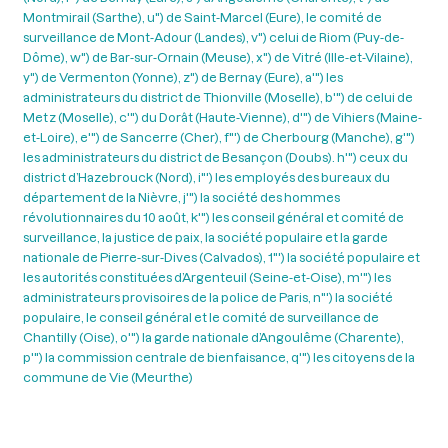
Montmirail (Sarthe), u") de Saint-Marcel (Eure), le comité de
surveillance de Mont-Adour (Landes), v") celui de Riom (Puy-de-
Dôme), w") de Bar-sur-Ornain (Meuse), x") de Vitré (Ille-et-Vilaine),
y") de Vermenton (Yonne), z") de Bernay (Eure), a'") les
administrateurs du district de Thionville (Moselle), b'") de celui de
Metz (Moselle), c'") du Dorât (Haute-Vienne), d'") de Vihiers (Maine-
et-Loire), e'") de Sancerre (Cher), f"') de Cherbourg (Manche), g'")
les administrateurs du district de Besançon (Doubs). h'") ceux du
district d’Hazebrouck (Nord), i"') les employés des bureaux du
département de la Nièvre, j'") la société des hommes
révolutionnaires du 10 août, k'") les conseil général et comité de
surveillance, la justice de paix, la société populaire et la garde
nationale de Pierre-sur-Dives (Calvados), 1"') la société populaire et
les autorités constituées d’Argenteuil (Seine-et-Oise), m'") les
administrateurs provisoires de la police de Paris, n"') la société
populaire, le conseil général et le comité de surveillance de
Chantilly (Oise), o'") la garde nationale d’Angoulême (Charente),
p'") la commission centrale de bienfaisance, q'") les citoyens de la
commune de Vie (Meurthe)