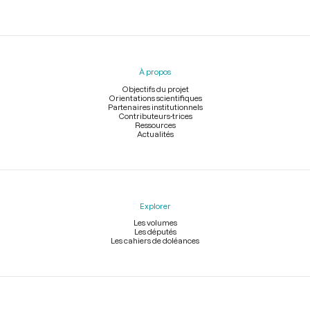
Menu
du
pied
À propos
de
page
Objectifs du projet
Orientations scientifiques
Partenaires institutionnels
Contributeurs-trices
Ressources
Actualités
Explorer
Les volumes
Les députés
Les cahiers de doléances