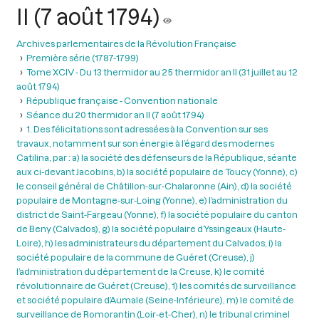
II (7 août 1794)
Archives parlementaires de la Révolution Française
Première série (1787-1799)
Tome XCIV - Du 13 thermidor au 25 thermidor an II (31 juillet au 12
août 1794)
République française - Convention nationale
Séance du 20 thermidor an II (7 août 1794)
1. Des félicitations sont adressées à la Convention sur ses
travaux, notamment sur son énergie à l’égard des modernes
Catilina, par : a) la société des défenseurs de la République, séante
aux ci-devant Jacobins, b) la société populaire de Toucy (Yonne), c)
le conseil général de Châtillon-sur-Chalaronne (Ain), d) la société
populaire de Montagne-sur-Loing (Yonne), e) l’administration du
district de Saint-Fargeau (Yonne), f) la société populaire du canton
de Beny (Calvados), g) la société populaire d’Yssingeaux (Haute-
Loire), h) les administrateurs du département du Calvados, i) la
société populaire de la commune de Guéret (Creuse), j)
l’administration du département de la Creuse, k) le comité
révolutionnaire de Guéret (Creuse), 1) les comités de surveillance
et société populaire d’Aumale (Seine-Inférieure), m) le comité de
surveillance de Romorantin (Loir-et-Cher), n) le tribunal criminel