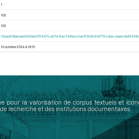
1
105
105
https://iiif.persee.fr/b0e2cf11-597c-427d-8ac7-68bcc0acf13b/6c51b772-c6ec-4aee-bb9f-28
10 octobre 2024 à 18:31
ée pour la valorisation de corpus textuels et ic
de recherche et des institutions documentaires.