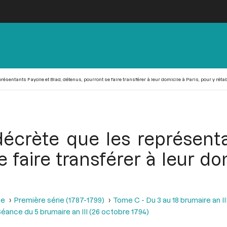
résentants Fayolle et Blad, détenus, pourront se faire transférer à leur domicile à Paris, pour y rétab
écrète que les représenta
 faire transférer à leur dom
se
Première série (1787-1799)
Tome C - Du 3 au 18 brumaire an I
éance du 5 brumaire an III (26 octobre 1794)