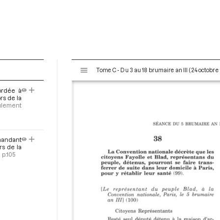
V
Tome C - Du 3 au 18 brumaire an III (24 octobr
i
s
ordée à
u
rs de la
a
ulement
l
i
s
mandant
e
rs de la
]
p.105
u
r
M
i
r
a
d