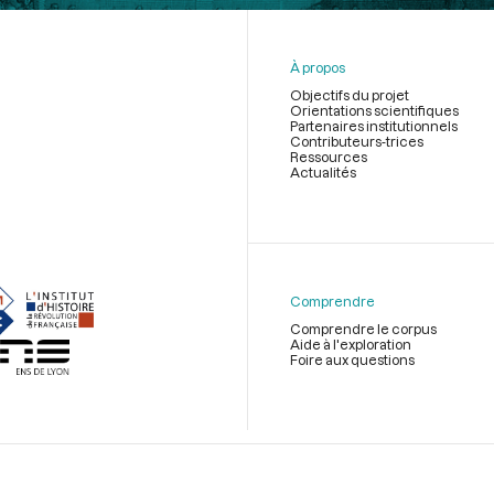
À propos
Objectifs du projet
Orientations scientifiques
Partenaires institutionnels
Contributeurs-trices
Ressources
Actualités
Menu
du
pied
de
Comprendre
page
Comprendre le corpus
Aide à l'exploration
Foire aux questions