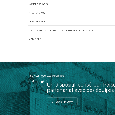
NOMBRE DE PAGES
PREMIÈRE PAGE
DERNIÈRE PAGE
URI DU MANIFEST IIIF DU VOLUME CONTENANT LE DOCUMENT
MODIFIÉ LE
Suivez-nous
Les perséides
Un dispositif pensé par Pers
partenariat avec des équipes 
En savoir plus