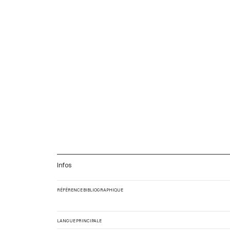
Infos
RÉFÉRENCE BIBLIOGRAPHIQUE
LANGUE PRINCIPALE