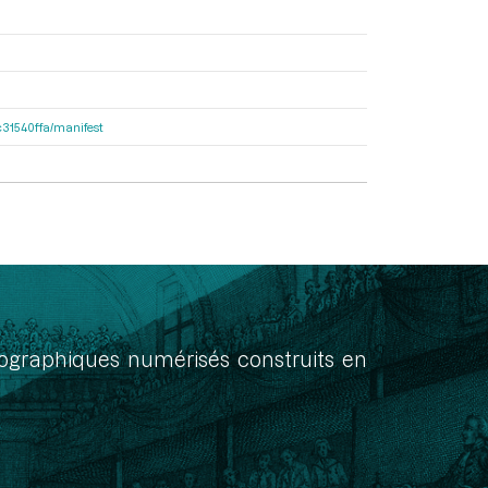
8c31540ffa/manifest
onographiques numérisés construits en