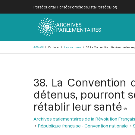
Persée
Portail Persée
Perséides
Data Persée
Blog
ARCHIVES
PARLEMENTAIRES
Fil
Accueil
Explorer
Les volumes
38. La Convention décrète que les rep
d'Ariane
38. La Convention d
détenus, pourront se
rétablir leur santé
Archives parlementaires de la Révolution Françai
République française - Convention nationale
S