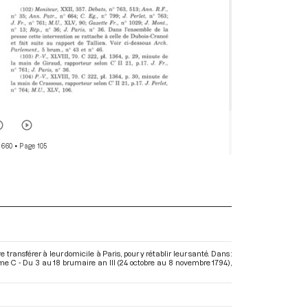
 660
• Page 105
transférer à leur domicile à Paris, pour y rétablir leur santé. Dans :
me C - Du 3 au 18 brumaire an III (24 octobre au 8 novembre 1794)
,