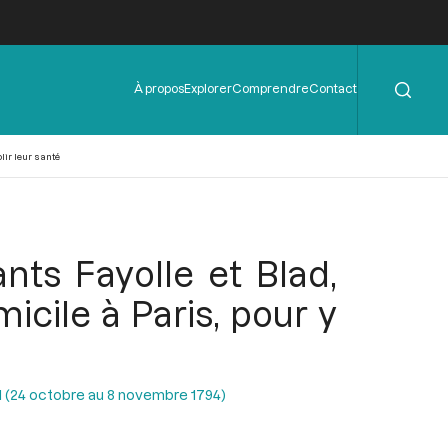
Rechercher
Menu
À propos
Explorer
Comprendre
Contact
de
l'en-
tête
lir leur santé
nts Fayolle et Blad,
icile à Paris, pour y
II (24 octobre au 8 novembre 1794)