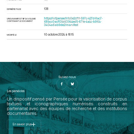
138
DERNIÈRE PAGE
https://iiif.persee.fr/b0e2cf11-597c-427d-8ac7-
URI DU MANIFEST IIIF DU VOLUME
CONTENANT LE DOCUMENT
68bcc0acf13b/d3944ed5-671e-4a4c-b964-
3404a6ab9de2/manifest
10 octobre 2024 à 18:15
MODIFIÉ LE
Suivez-nous
Les perséides
Un dispositif pensé par Persée pour la valorisation de corpus
textuels et iconographiques numérisés construits en
partenariat avec des équipes de recherche et des institutions
documentaires.
En savoir plus