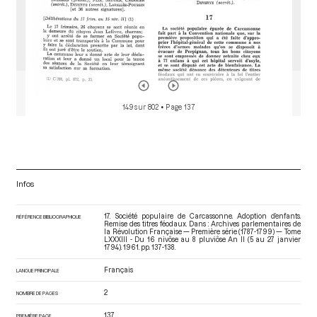
149 sur 802
• Page 137
Infos
17. Société populaire de Carcassonne. Adoption d’enfants.
RÉFÉRENCE BIBLIOGRAPHIQUE
Remise des titres féodaux. Dans : Archives parlementaires de
la Révolution Française — Première série (1787-1799) — Tome
LXXXIII - Du 16 nivôse au 8 pluviôse An II (5 au 27 janvier
1794)
. 1961. pp. 137-138.
Français
LANGUE PRINCIPALE
2
NOMBRE DE PAGES
137
PREMIÈRE PAGE