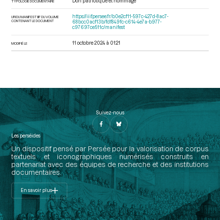
Don patriotique et hommage
TYPOLOGIE DOCUMENTAIRE
https://iiif.persee.fr/b0e2cf11-597c-427d-8ac7-
URI DU MANIFEST IIIF DU VOLUME
CONTENANT LE DOCUMENT
68bcc0acf13b/fdf849fc-c614-4e7a-b977-
c97697ce511c/manifest
11 octobre 2024 à 01:21
MODIFIÉ LE
Suivez-nous
Les perséides
Un dispositif pensé par Persée pour la valorisation de corpus
textuels et iconographiques numérisés construits en
partenariat avec des équipes de recherche et des institutions
documentaires.
En savoir plus