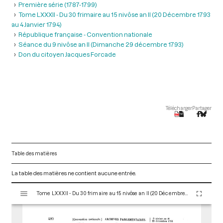
Première série (1787-1799)
Tome LXXXII - Du 30 frimaire au 15 nivôse an II (20 Décembre 1793
au 4 Janvier 1794)
République française - Convention nationale
Séance du 9 nivôse an II (Dimanche 29 décembre 1793)
Don du citoyen Jacques Forcade
Télécharger
Partager
Table des matières
La table des matières ne contient aucune entrée.
V
Tome LXXXII - Du 30 frimaire au 15 nivôse an II (20 Décembre 1793 au 4 Janvier 1794)
i
s
u