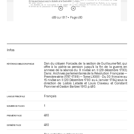
489 sur 817
• Page 480
Infos
Don du citoyen Forcade, de la section de Guillaume-Tell, qui
RÉFÉRENCE BIBLIOGRAPHIQUE
offre à la patrie sa pension jusqu'à la fin de la guerre, en
annexe de la séance du 9 nivôse an II (29 décembre 1793).
Dans : Archives parlementaires de la Révolution Française —
Première série (1787-1799) — Tome LXXXII - Du 30 frimaire au
15 nivôse an II (20 Décembre 1793 au 4 Janvier 1794)
, sous la
direction de Lodoïs Lataste et Louis Claveau et Constant
Pionnier et Gaston Barbier. 1913. p. 480.
Français
LANGUE PRINCIPALE
1
NOMBRE DE PAGES
480
PREMIÈRE PAGE
480
DERNIÈRE PAGE