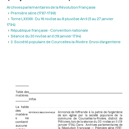
Archives parlementaires de la Révolution Française
Première série (1787-1799)
Tome LXXXIII - Du 16 nivôse au 8 pluviôse An II (5 au 27 janvier
1794)
République française - Convention nationale
Séance du 30 nivôse an II (19 janvier 1794)
3. Société populaire de Courcelles-la-Rivière. Envoi d’argenterie
Table des
matières
Infos
La table
des
Annonce de l'offrande à la patrie de l'argenterie
RÉFÉRENCE BIBLIOGRAPHIQUE
matière
de son église par la société populaire de la
s ne
commune de Courcelles-la-Rivière, district de
contient
Pithiviers, lors de la séance du 30 nivôse an II (19
janvier 1794). Dans : Archives parlementaires de
aucune
la Révolution Française — Première série (1787-