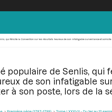
is, qui félicite la Convention sur les résultats heureux de son infatigable surveillance et sollicite 
é populaire de Senlis, qui f
reux de son infatigable sur
er à son poste, lors de la
se
Première série (1787-1799)
Tome LXXXVII - Du 1er au 12 germina