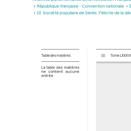
République française - Convention nationale
S
32. Société populaire de Senlis. Félicite de la d
V
Table des matières
i
s
La table des matières
u
ne contient aucune
entrée.
a
l
i
s
e
u
r
M
i