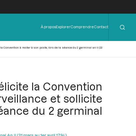
Rechercher
Menu
À propos
Explorer
Comprendre
Contact
de
l'en-
tête
la Convention à rester à son poste, lors de la séance du 2 germinal an II (22
élicite la Convention
veillance et sollicite
 séance du 2 germinal
l An II (21 mars au 1er avril 1794)