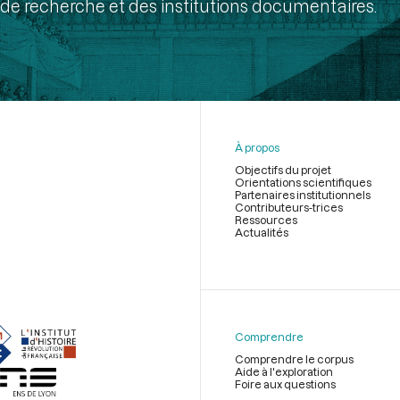
de recherche et des institutions documentaires.
À propos
Objectifs du projet
Orientations scientifiques
Partenaires institutionnels
Contributeurs-trices
Ressources
Actualités
Menu
du
pied
de
Comprendre
page
Comprendre le corpus
Aide à l'exploration
Foire aux questions