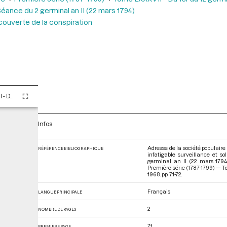
éance du 2 germinal an II (22 mars 1794)
écouverte de la conspiration
Tome LXXXVII - Du 1er au 12 germinal An II (21 mars au 1er avril 1794)
Infos
Adresse de la société populaire 
RÉFÉRENCE BIBLIOGRAPHIQUE
infatigable surveillance et so
germinal an II (22 mars 1794
Première série (1787-1799) — To
1968. pp. 71-72.
Français
LANGUE PRINCIPALE
2
NOMBRE DE PAGES
71
PREMIÈRE PAGE