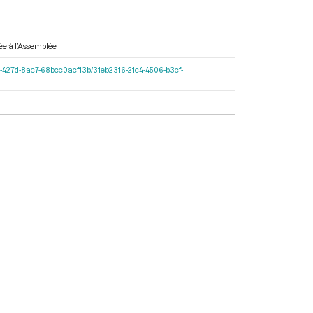
yée à l’Assemblée
-597c-427d-8ac7-68bcc0acf13b/31eb2316-21c4-4506-b3cf-