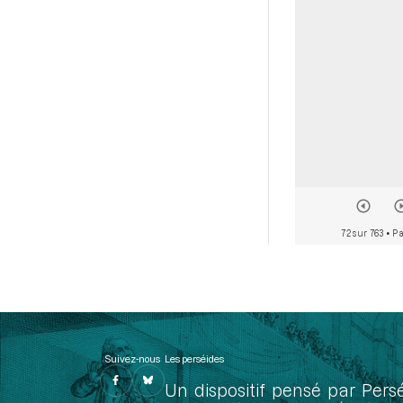
72 sur 763
• Pa
Suivez-nous
Les perséides
Un dispositif pensé par Pers