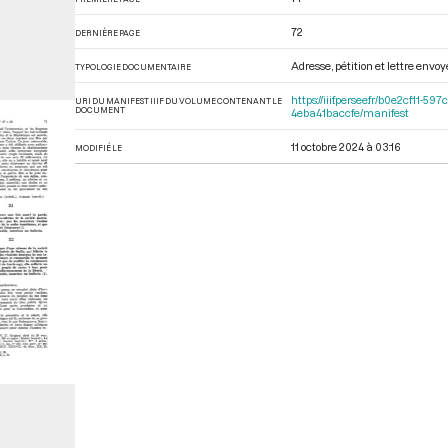
72
DERNIÈRE PAGE
Adresse, pétition et lettre envo
TYPOLOGIE DOCUMENTAIRE
https://iiif.persee.fr/b0e2cf11
URI DU MANIFEST IIIF DU VOLUME CONTENANT LE
DOCUMENT
4eba41baccfe/manifest
11 octobre 2024 à 03:16
MODIFIÉ LE