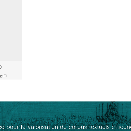
ge 71
ée pour la valorisation de corpus textuels et ic