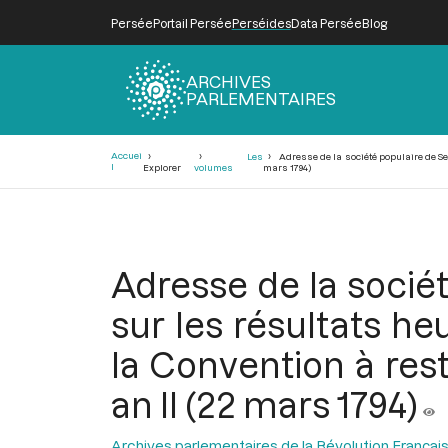
Persée
Portail Persée
Perséides
Data Persée
Blog
ARCHIVES
PARLEMENTAIRES
Fil
Accuei
Les
Adresse de la société populaire de Senl
d'Ariane
l
Explorer
volumes
mars 1794)
Adresse de la sociét
sur les résultats heu
la Convention à rest
an II (22 mars 1794)
Archives parlementaires de la Révolution Françai