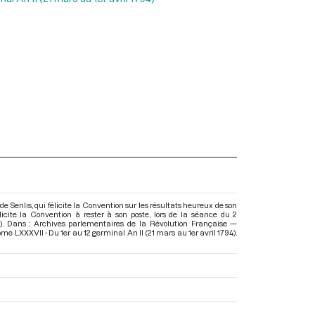
de Senlis, qui félicite la Convention sur les résultats heureux de son
llicite la Convention à rester à son poste, lors de la séance du 2
). Dans : Archives parlementaires de la Révolution Française —
me LXXXVII - Du 1er au 12 germinal An II (21 mars au 1er avril 1794)
.