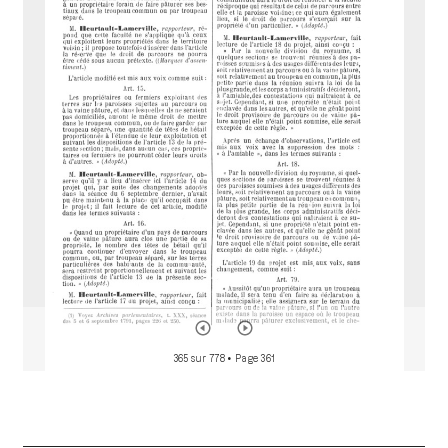
i
r
a
d
o
r
365 sur 778
• Page 361