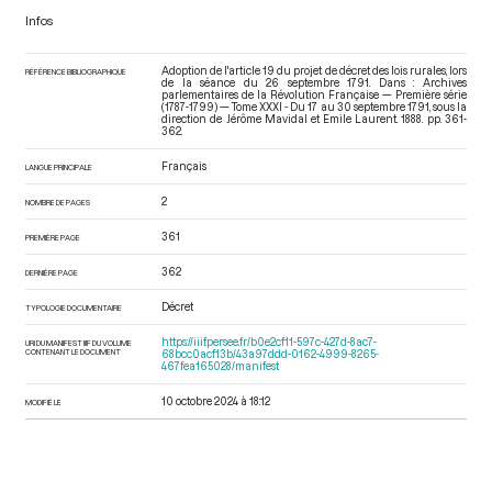
Infos
Adoption de l'article 19 du projet de décret des lois rurales, lors
RÉFÉRENCE BIBLIOGRAPHIQUE
de la séance du 26 septembre 1791. Dans : Archives
parlementaires de la Révolution Française — Première série
(1787-1799) — Tome XXXI - Du 17 au 30 septembre 1791
, sous la
direction de Jérôme Mavidal et Emile Laurent. 1888. pp. 361-
362.
Français
LANGUE PRINCIPALE
2
NOMBRE DE PAGES
361
PREMIÈRE PAGE
362
DERNIÈRE PAGE
Décret
TYPOLOGIE DOCUMENTAIRE
https://iiif.persee.fr/b0e2cf11-597c-427d-8ac7-
URI DU MANIFEST IIIF DU VOLUME
CONTENANT LE DOCUMENT
68bcc0acf13b/43a97ddd-0162-4999-8265-
467fea165028/manifest
10 octobre 2024 à 18:12
MODIFIÉ LE