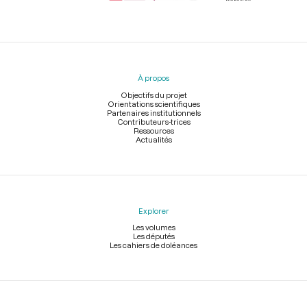
Menu
du
pied
À propos
de
page
Objectifs du projet
Orientations scientifiques
Partenaires institutionnels
Contributeurs-trices
Ressources
Actualités
Explorer
Les volumes
Les députés
Les cahiers de doléances