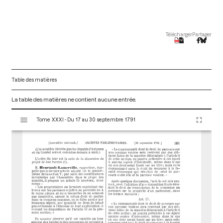
Télécharger
Partager
Table des matières
La table des matières ne contient aucune entrée.
V
Tome XXXI - Du 17 au 30 septembre 1791
i
s
u
a
l
i
s
e
u
r
M