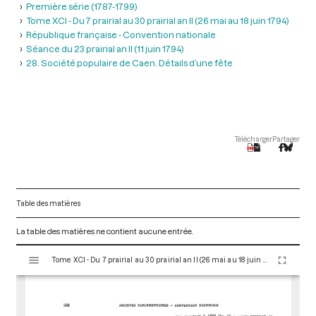
Première série (1787-1799)
Tome XCI - Du 7 prairial au 30 prairial an II (26 mai au 18 juin 1794)
République française - Convention nationale
Séance du 23 prairial an II (11 juin 1794)
28. Société populaire de Caen. Détails d’une fête
Télécharger
Partager
Table des matières
La table des matières ne contient aucune entrée.
V
Tome XCI - Du 7 prairial au 30 prairial an II (26 mai au 18 juin 1794)
i
s
u
a