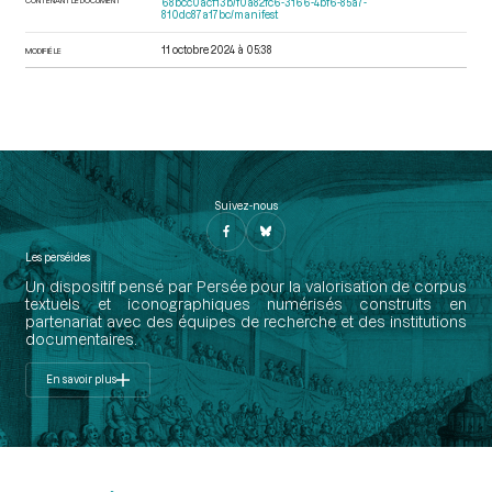
68bcc0acf13b/f0a82fc6-3166-4bf6-85a7-
810dc87a17bc/manifest
11 octobre 2024 à 05:38
MODIFIÉ LE
Suivez-nous
Les perséides
Un dispositif pensé par Persée pour la valorisation de corpus
textuels et iconographiques numérisés construits en
partenariat avec des équipes de recherche et des institutions
documentaires.
En savoir plus