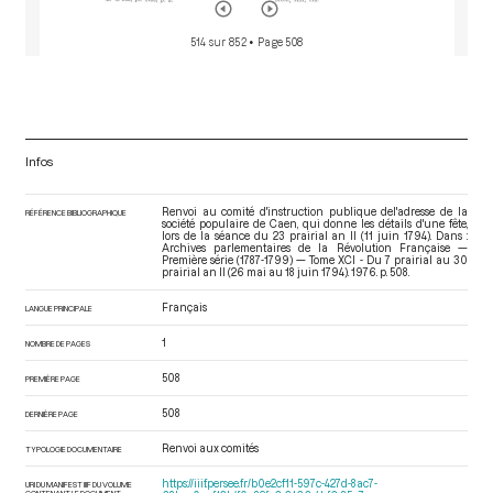
514 sur 852
• Page 508
Infos
Renvoi au comité d'instruction publique del'adresse de la
RÉFÉRENCE BIBLIOGRAPHIQUE
société populaire de Caen, qui donne les détails d'une fête,
lors de la séance du 23 prairial an II (11 juin 1794). Dans :
Archives parlementaires de la Révolution Française —
Première série (1787-1799) — Tome XCI - Du 7 prairial au 30
prairial an II (26 mai au 18 juin 1794)
. 1976. p. 508.
Français
LANGUE PRINCIPALE
1
NOMBRE DE PAGES
508
PREMIÈRE PAGE
508
DERNIÈRE PAGE
Renvoi aux comités
TYPOLOGIE DOCUMENTAIRE
https://iiif.persee.fr/b0e2cf11-597c-427d-8ac7-
URI DU MANIFEST IIIF DU VOLUME
CONTENANT LE DOCUMENT